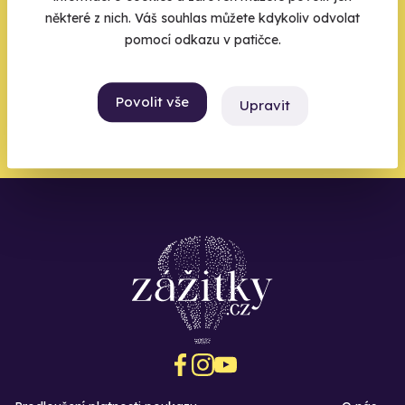
do toho.
některé z nich. Váš souhlas můžete kdykoliv odvolat
pomocí odkazu v patičce.
Povolit vše
Upravit
Chci být u toho