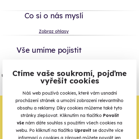
Co si o nás myslí
Zobraz ohlasy
Vše umíme pojistit
Jeden nikdy neví. Máme nejvyšší
Ctíme vaše soukromí, pojďme
úrazové pojištění z nabídky zážitkových
vyřešit cookies
agentur.
Vše o pojištění
Náš web používá cookies, které vám usnadní
procházení stránek a umožní zobrazení relevantního
Zbývá jeden krok,
obsahu a reklamy. Díky cookies můžeme také tyto
stránky zlepšovat. Kliknutím na tlačítko
Povolit
zbytek zařídíme my
vše
nám dáte souhlas s použitím všech cookies na
webu. Po kliknutí na tlačítko
Upravit
se dozvíte více
Váš e-mail je vstupenka do světa, kde se žije naplno. Pojďte
informací o cookies a zároveň můžete povolit jen