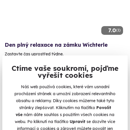
7.0
(1)
Den plný relaxace na zámku Wichterle
Zastavte čas uprostřed týdne.
Slavičín (okres Zlín) (Zlín)
Ctíme vaše soukromí, pojďme
vyřešit cookies
3 990 Kč
Náš web používá cookies, které vám usnadní
procházení stránek a umožní zobrazení relevantního
obsahu a reklamy. Díky cookies můžeme také tyto
stránky zlepšovat. Kliknutím na tlačítko
Povolit
Volný termín už 11. 08. 2026
vše
nám dáte souhlas s použitím všech cookies na
Novinka
webu. Po kliknutí na tlačítko
Upravit
se dozvíte více
informací o cookies a zároveň můžete povolit jen