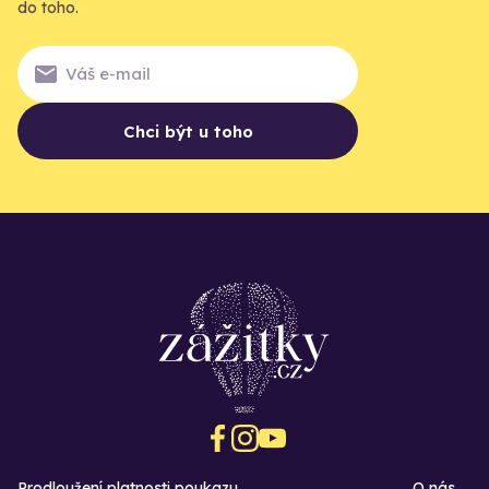
do toho.
Chci být u toho
Prodloužení platnosti poukazu
O nás