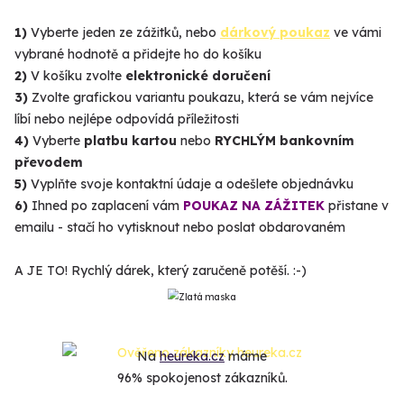
1)
Vyberte jeden ze zážitků, nebo
dárkový poukaz
ve vámi
vybrané hodnotě a přidejte ho do košíku
2)
V košíku zvolte
elektronické doručení
3)
Zvolte grafickou variantu poukazu, která se vám nejvíce
líbí nebo nejlépe odpovídá příležitosti
4)
Vyberte
platbu kartou
nebo
RYCHLÝM bankovním
převodem
5)
Vyplňte svoje kontaktní údaje a odešlete objednávku
6)
Ihned po zaplacení vám
POUKAZ NA ZÁŽITEK
přistane v
emailu - stačí ho vytisknout nebo poslat obdarovaném
A JE TO! Rychlý dárek, který zaručeně potěší. :-)
Na
heureka.cz
máme
96% spokojenost zákazníků.