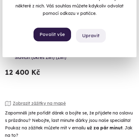
některé z nich. Váš souhlas můžete kdykoliv odvolat
pomocí odkazu v patičce.
Povolit vše
Upravit
Pobyt pro dámy na zámku Wichterle
S oblíbenou kamarádkou a skleničkou v ruce – perfektní plán.
Slavičín (okres Zlín) (Zlín)
12 400 Kč
Zobrazit zážitky na mapě
Zapomněli jste pořídit dárek a bojíte se, že přijdete na oslavu
s prázdnou? Nebojte, last minute dárky jsou naše specialita!
Poukaz na zážitek můžete mít v emailu
už za pár minut
. Jak
na to?