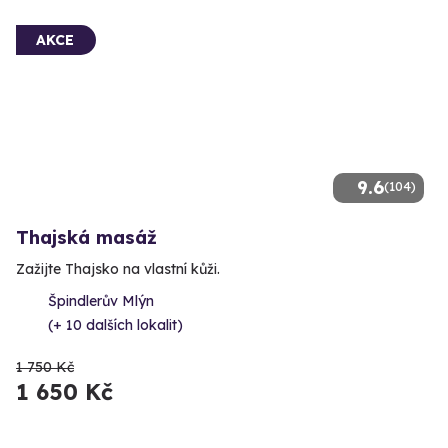
AKCE
9.6
(104)
Thajská masáž
Zažijte Thajsko na vlastní kůži.
Špindlerův Mlýn
(+ 10 dalších lokalit)
1 750 Kč
1 650 Kč