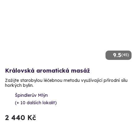
9.5
(45)
Královská aromatická masáž
Zažijte starobylou léčebnou metodu využívající přírodní sílu
horkých bylin.
Špindlerův Mlýn
(+ 10 dalších lokalit)
2 440 Kč