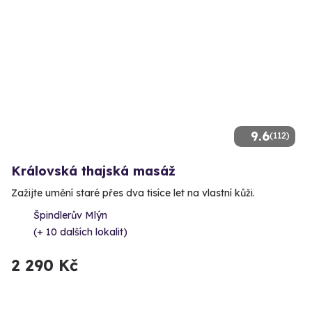
9.6
(112)
Královská thajská masáž
Zažijte umění staré přes dva tisíce let na vlastní kůži.
Špindlerův Mlýn
(+ 10 dalších lokalit)
2 290 Kč