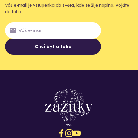
Váš e-mail je vstupenka do světa, kde se žije naplno. Pojďte
do toho.
Chci být u toho