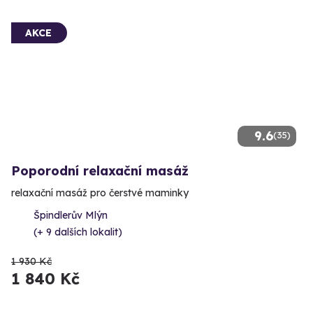
AKCE
9.6
(35)
Poporodní relaxační masáž
relaxační masáž pro čerstvé maminky
Špindlerův Mlýn
(+ 9 dalších lokalit)
1 930 Kč
1 840 Kč