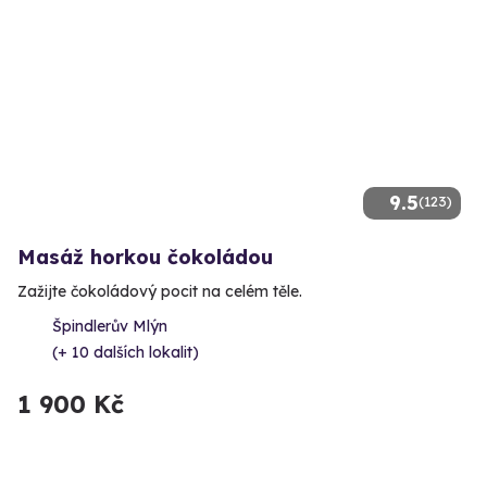
9.5
(123)
Masáž horkou čokoládou
Zažijte čokoládový pocit na celém těle.
Špindlerův Mlýn
(+ 10 dalších lokalit)
1 900 Kč