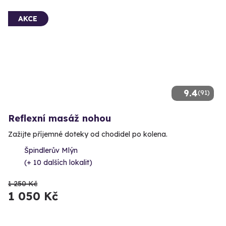
AKCE
9.4
(91)
Reflexní masáž nohou
Zažijte příjemné doteky od chodidel po kolena.
Špindlerův Mlýn
(+ 10 dalších lokalit)
1 250 Kč
1 050 Kč