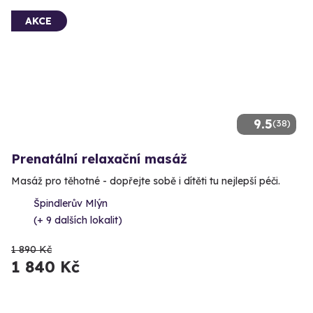
AKCE
9.5
(38)
Prenatální relaxační masáž
Masáž pro těhotné - dopřejte sobě i dítěti tu nejlepší péči.
Špindlerův Mlýn
(+ 9 dalších lokalit)
1 890 Kč
1 840 Kč