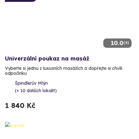
10.0
(4)
Univerzální poukaz na masáž
Vyberte si jednu z luxusních masážích a dopřejte si chvíli
odpočínku
Špindlerův Mlýn
(+ 10 dalších lokalit)
1 840 Kč