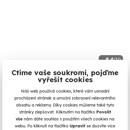
9.4
(31)
Ctíme vaše soukromí, pojďme
Kokosový sen
vyřešit cookies
Zažijte sílu pravého kokosového oleje na celém těle.
Náš web používá cookies, které vám usnadní
Špindlerův Mlýn
procházení stránek a umožní zobrazení relevantního
(+ 10 dalších lokalit)
obsahu a reklamy. Díky cookies můžeme také tyto
3 290 Kč
stránky zlepšovat. Kliknutím na tlačítko
Povolit
vše
nám dáte souhlas s použitím všech cookies na
webu. Po kliknutí na tlačítko
Upravit
se dozvíte více