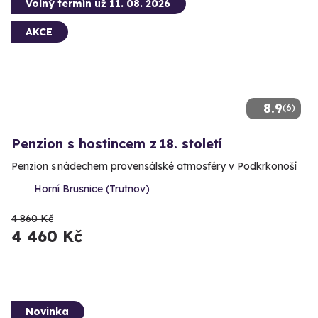
Volný termín už 11. 08. 2026
AKCE
8.9
(6)
Penzion s hostincem z 18. století
Penzion s nádechem provensálské atmosféry v Podkrkonoší
Horní Brusnice (Trutnov)
4 860 Kč
4 460 Kč
Novinka