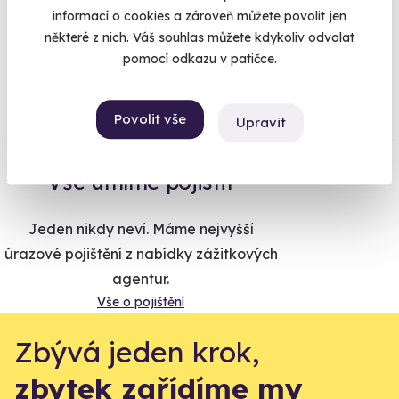
96% spokojenost zákazníků.
informací o cookies a zároveň můžete povolit jen
některé z nich. Váš souhlas můžete kdykoliv odvolat
pomocí odkazu v patičce.
Co si o nás myslí
Povolit vše
Upravit
Zobraz ohlasy
Vše umíme pojistit
Jeden nikdy neví. Máme nejvyšší
úrazové pojištění z nabídky zážitkových
agentur.
Vše o pojištění
Zbývá jeden krok,
zbytek zařídíme my