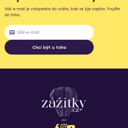
Váš e-mail je vstupenka do světa, kde se žije naplno. Pojďte
do toho.
Chci být u toho