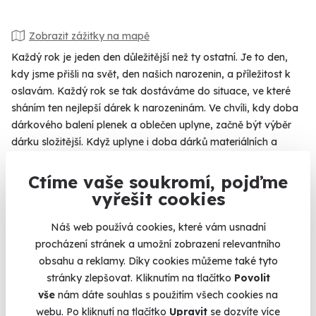
Zobrazit zážitky na mapě
Každý rok je jeden den důležitější než ty ostatní. Je to den,
kdy jsme přišli na svět, den našich narozenin, a příležitost k
oslavám. Každý rok se tak dostáváme do situace, ve které
sháním ten nejlepší dárek k narozeninám. Ve chvíli, kdy doba
dárkového balení plenek a oblečen uplyne, začně být výběr
dárku složitější. Když uplyne i doba dárků materiálních a
máme před sebou oslavence, který všechno má, je čas na
zážitky. Zážitky jsou totiž dárky na celý život a
Ctíme vaše soukromí, pojďme
obdarovanému zůstanou jako vzpomínky navždy. Pokud
vyřešit cookies
sháníte nezapomenutelný dárek k narozeninám, podívejte se
co skvělého mohou oslavenci prožít, a který zážitek bude ten
Náš web používá cookies, které vám usnadní
pravý pro jejich letošní oslavu narozenin.
procházení stránek a umožní zobrazení relevantního
obsahu a reklamy. Díky cookies můžeme také tyto
stránky zlepšovat. Kliknutím na tlačítko
Povolit
vše
nám dáte souhlas s použitím všech cookies na
Na
heureka.cz
máme
webu. Po kliknutí na tlačítko
Upravit
se dozvíte více