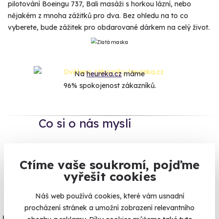
pilotování Boeingu 737, Bali masáži s horkou lázní, nebo
nějakém z mnoha zážitků pro dva. Bez ohledu na to co
vyberete, bude zážitek pro obdarované dárkem na celý život.
Na
heureka.cz
máme
96% spokojenost zákazníků.
Co si o nás myslí
Zobraz ohlasy
Ctíme vaše soukromí, pojďme
vyřešit cookies
Vše umíme pojistit
Náš web používá cookies, které vám usnadní
Jeden nikdy neví. Máme nejvyšší
procházení stránek a umožní zobrazení relevantního
úrazové pojištění z nabídky zážitkových