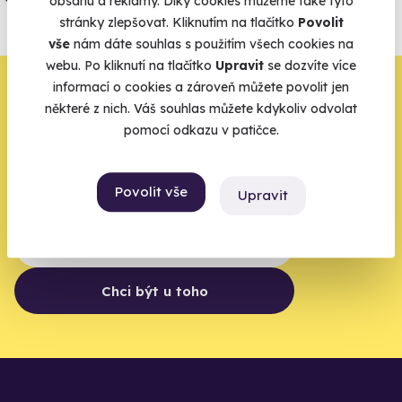
obsahu a reklamy. Díky cookies můžeme také tyto
agentur.
stránky zlepšovat. Kliknutím na tlačítko
Povolit
vše
nám dáte souhlas s použitím všech cookies na
Vše o pojištění
webu. Po kliknutí na tlačítko
Upravit
se dozvíte více
Zbývá jeden krok,
informací o cookies a zároveň můžete povolit jen
některé z nich. Váš souhlas můžete kdykoliv odvolat
zbytek zařídíme my
pomocí odkazu v patičce.
Váš e-mail je vstupenka do světa, kde se žije naplno. Pojďte
do toho.
Povolit vše
Upravit
Chci být u toho