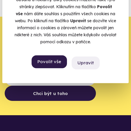
agentur.
stránky zlepšovat. Kliknutím na tlačítko
Povolit
Vše o pojištění
vše
nám dáte souhlas s použitím všech cookies na
webu. Po kliknutí na tlačítko
Upravit
se dozvíte více
Zbývá jeden krok,
informací o cookies a zároveň můžete povolit jen
některé z nich. Váš souhlas můžete kdykoliv odvolat
zbytek zařídíme my
pomocí odkazu v patičce.
Váš e-mail je vstupenka do světa, kde se žije naplno. Pojďte
do toho.
Povolit vše
Upravit
Chci být u toho