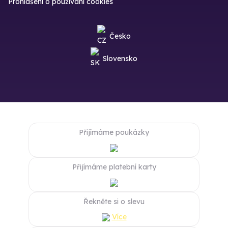
Prohlášení o používání cookies
Česko
Slovensko
Přijímáme poukázky
Přijímáme platební karty
Řekněte si o slevu
Více