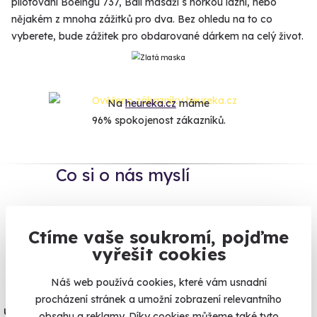
pilotování Boeingu 737, Bali masáži s horkou lázní, nebo
nějakém z mnoha zážitků pro dva. Bez ohledu na to co
vyberete, bude zážitek pro obdarované dárkem na celý život.
Na
heureka.cz
máme
96% spokojenost zákazníků.
Co si o nás myslí
Zobraz ohlasy
Ctíme vaše soukromí, pojďme
Vše umíme pojistit
vyřešit cookies
Náš web používá cookies, které vám usnadní
Jeden nikdy neví. Máme nejvyšší
procházení stránek a umožní zobrazení relevantního
úrazové pojištění z nabídky zážitkových
obsahu a reklamy. Díky cookies můžeme také tyto