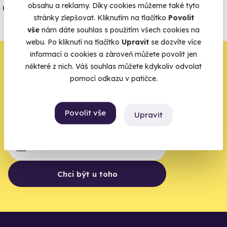
obsahu a reklamy. Díky cookies můžeme také tyto
úrazové pojištění z nabídky zážitkových
stránky zlepšovat. Kliknutím na tlačítko
Povolit
agentur.
vše
nám dáte souhlas s použitím všech cookies na
Vše o pojištění
webu. Po kliknutí na tlačítko
Upravit
se dozvíte více
informací o cookies a zároveň můžete povolit jen
Zbývá jeden krok,
některé z nich. Váš souhlas můžete kdykoliv odvolat
pomocí odkazu v patičce.
zbytek zařídíme my
Váš e-mail je vstupenka do světa, kde se žije naplno. Pojďte
Povolit vše
Upravit
do toho.
Chci být u toho