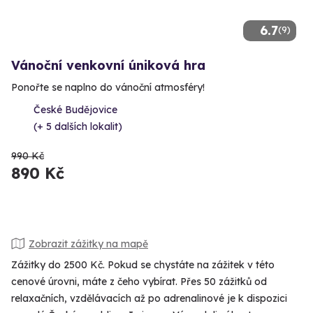
6.7
(9)
Vánoční venkovní úniková hra
Ponořte se naplno do vánoční atmosféry!
České Budějovice
(+ 5 dalších lokalit)
990 Kč
890 Kč
Zobrazit zážitky na mapě
Zážitky do 2500 Kč. Pokud se chystáte na zážitek v této
cenové úrovni, máte z čeho vybírat. Přes 50 zážitků od
relaxačních, vzdělávacích až po adrenalinové je k dispozici