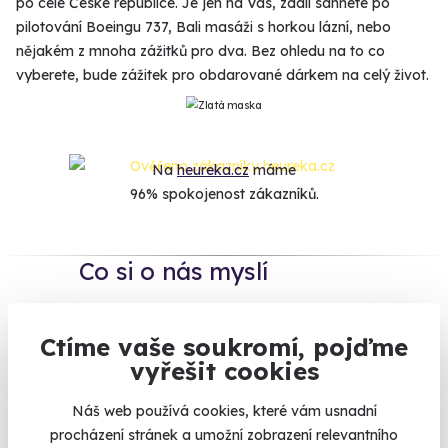
po celé České republice. Je jen na Vás, zdali sáhnete po
pilotování Boeingu 737, Bali masáži s horkou lázní, nebo
nějakém z mnoha zážitků pro dva. Bez ohledu na to co
vyberete, bude zážitek pro obdarované dárkem na celý život.
Na
heureka.cz
máme
96% spokojenost zákazníků.
Co si o nás myslí
Zobraz ohlasy
Ctíme vaše soukromí, pojďme
vyřešit cookies
Vše umíme pojistit
Náš web používá cookies, které vám usnadní
Jeden nikdy neví. Máme nejvyšší
procházení stránek a umožní zobrazení relevantního