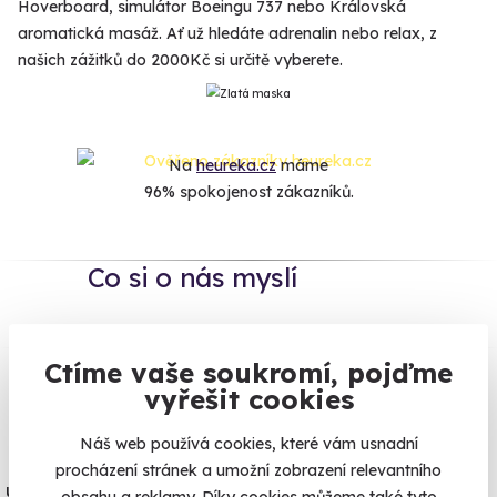
Hoverboard, simulátor Boeingu 737 nebo Královská
aromatická masáž. Ať už hledáte adrenalin nebo relax, z
našich zážitků do 2000Kč si určitě vyberete.
Na
heureka.cz
máme
96% spokojenost zákazníků.
Co si o nás myslí
Zobraz ohlasy
Ctíme vaše soukromí, pojďme
vyřešit cookies
Vše umíme pojistit
Náš web používá cookies, které vám usnadní
Jeden nikdy neví. Máme nejvyšší
procházení stránek a umožní zobrazení relevantního
úrazové pojištění z nabídky zážitkových