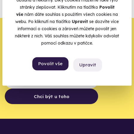
obsahu a reklamy. Díky cookies můžeme také tyto
agentur.
stránky zlepšovat. Kliknutím na tlačítko
Povolit
vše
nám dáte souhlas s použitím všech cookies na
Vše o pojištění
webu. Po kliknutí na tlačítko
Upravit
se dozvíte více
Zbývá jeden krok,
informací o cookies a zároveň můžete povolit jen
některé z nich. Váš souhlas můžete kdykoliv odvolat
zbytek zařídíme my
pomocí odkazu v patičce.
Váš e-mail je vstupenka do světa, kde se žije naplno. Pojďte
do toho.
Povolit vše
Upravit
Chci být u toho