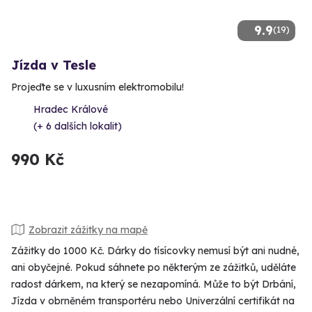
9.9
(19)
Jízda v Tesle
Projeďte se v luxusním elektromobilu!
Hradec Králové
(+ 6 dalších lokalit)
990 Kč
Zobrazit zážitky na mapě
Zážitky do 1000 Kč. Dárky do tísícovky nemusí být ani nudné,
ani obyčejné. Pokud sáhnete po některým ze zážitků, uděláte
radost dárkem, na který se nezapomíná. Může to být Drbání,
Jízda v obrněném transportéru nebo Univerzální certifikát na