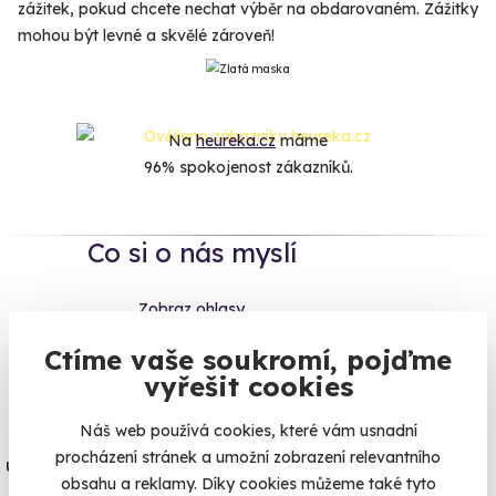
zážitek, pokud chcete nechat výběr na obdarovaném. Zážitky
mohou být levné a skvělé zároveň!
Na
heureka.cz
máme
96% spokojenost zákazníků.
Co si o nás myslí
Zobraz ohlasy
Ctíme vaše soukromí, pojďme
Vše umíme pojistit
vyřešit cookies
Náš web používá cookies, které vám usnadní
Jeden nikdy neví. Máme nejvyšší
procházení stránek a umožní zobrazení relevantního
úrazové pojištění z nabídky zážitkových
obsahu a reklamy. Díky cookies můžeme také tyto