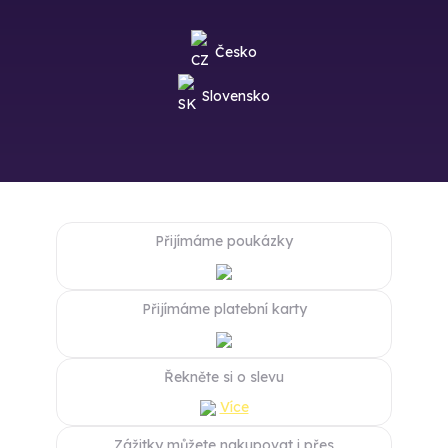
Česko
Slovensko
Přijímáme poukázky
Přijímáme platební karty
Řekněte si o slevu
Více
Zážitky můžete nakupovat i přes