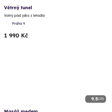
Větrný tunel
Volný pád jako z letadla
Praha 9
1 990 Kč
9.5
(13)
Masáž medem