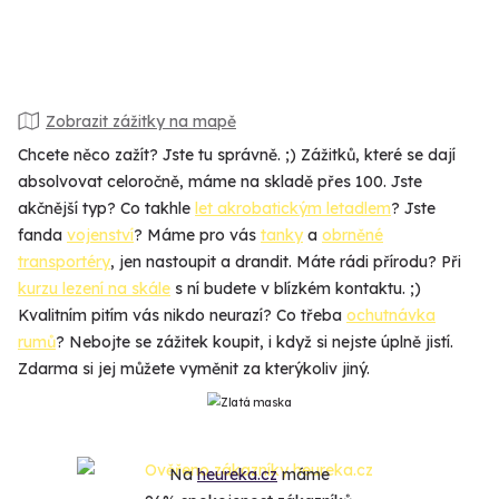
Zobrazit zážitky na mapě
Chcete něco zažít? Jste tu správně. ;) Zážitků, které se dají
absolvovat celoročně, máme na skladě přes 100. Jste
akčnější typ? Co takhle
let akrobatickým letadlem
? Jste
fanda
vojenství
? Máme pro vás
tanky
a
obrněné
transportéry
, jen nastoupit a drandit. Máte rádi přírodu? Při
kurzu lezení na skále
s ní budete v blízkém kontaktu. ;)
Kvalitním pitím vás nikdo neurazí? Co třeba
ochutnávka
rumů
? Nebojte se zážitek koupit, i když si nejste úplně jistí.
Zdarma si jej můžete vyměnit za kterýkoliv jiný.
Na
heureka.cz
máme