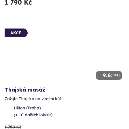
1 790 Kč
AKCE
9.6
(104)
Thajská masáž
Zažijte Thajsko na vlastní kůži.
Hilton (Praha)
(+ 10 dalších lokalit)
1 750 Kč