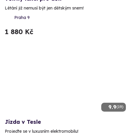
Létání již nemusí být jen dětským snem!
Praha 9
1 880 Kč
9.9
(19)
Jízda v Tesle
Projeďte se v luxusním elektromobilu!