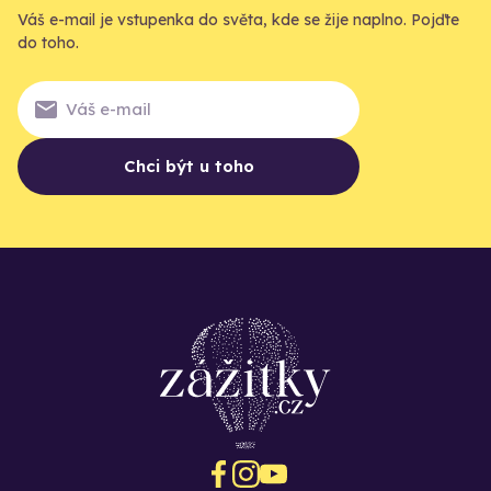
Váš e-mail je vstupenka do světa, kde se žije naplno. Pojďte
do toho.
Chci být u toho