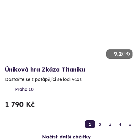
9.2
(44)
Úniková hra Zkáza Titaniku
Dostaňte se z potápějící se lodi včas!
Praha 10
1 790 Kč
1
2
3
4
»
Načíst další zážitky