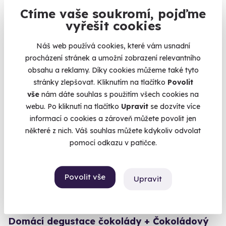
Zažijte příjemné doteky od chodidel po kolena.
Ctíme vaše soukromí, pojďme
Hilton (Praha)
vyřešit cookies
(+ 10 dalších lokalit)
Náš web používá cookies, které vám usnadní
1 250 Kč
procházení stránek a umožní zobrazení relevantního
1 050 Kč
obsahu a reklamy. Díky cookies můžeme také tyto
stránky zlepšovat. Kliknutím na tlačítko
Povolit
vše
nám dáte souhlas s použitím všech cookies na
webu. Po kliknutí na tlačítko
Upravit
se dozvíte více
informací o cookies a zároveň můžete povolit jen
Exkluzivně u Zážitky.cz
některé z nich. Váš souhlas můžete kdykoliv odvolat
Zážitek na doma
pomocí odkazu v patičce.
Povolit vše
Upravit
7.0
(3)
Domácí degustace čokolády + Čokoládový