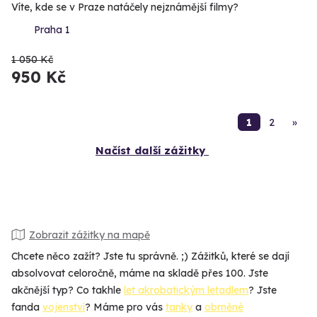
Víte, kde se v Praze natáčely nejznámější filmy?
Praha 1
1 050 Kč
950 Kč
1
2
»
Načíst další zážitky
Zobrazit zážitky na mapě
Chcete něco zažít? Jste tu správně. ;) Zážitků, které se dají
absolvovat celoročně, máme na skladě přes 100. Jste
akčnější typ? Co takhle
let akrobatickým letadlem
? Jste
fanda
vojenství
? Máme pro vás
tanky
a
obrněné