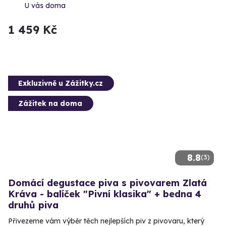
U vás doma
1 459 Kč
Exkluzivně u Zážitky.cz
Zážitek na doma
8.8
(3)
Domácí degustace piva s pivovarem Zlatá
Kráva - balíček "Pivní klasika" + bedna 4
druhů piva
Přivezeme vám výběr těch nejlepších piv z pivovaru, který