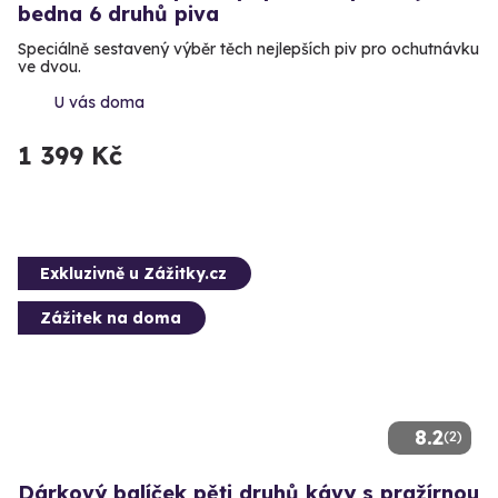
bedna 6 druhů piva
Speciálně sestavený výběr těch nejlepších piv pro ochutnávku
ve dvou.
U vás doma
1 399 Kč
Exkluzivně u Zážitky.cz
Zážitek na doma
8.2
(2)
Dárkový balíček pěti druhů kávy s pražírnou