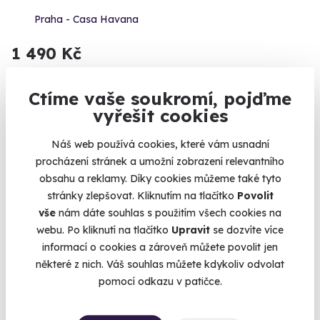
Praha - Casa Havana
1 490 Kč
Ctíme vaše soukromí, pojďme
vyřešit cookies
Zážitek na doma
Náš web používá cookies, které vám usnadní
procházení stránek a umožní zobrazení relevantního
obsahu a reklamy. Díky cookies můžeme také tyto
stránky zlepšovat. Kliknutím na tlačítko
Povolit
vše
nám dáte souhlas s použitím všech cookies na
webu. Po kliknutí na tlačítko
Upravit
se dozvíte více
9.3
(11)
informací o cookies a zároveň můžete povolit jen
některé z nich. Váš souhlas můžete kdykoliv odvolat
Hospodský kvíz u vás doma
pomocí odkazu v patičce.
Jak dobře znáte své oblíbené seriály a jak je na tom váš
všeobecný přehled?