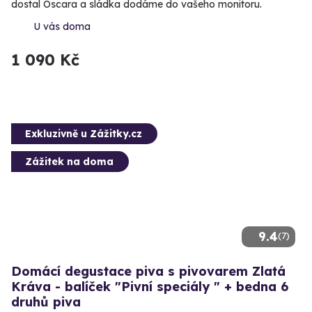
dostal Oscara a sládka dodáme do vašeho monitoru.
U vás doma
1 090 Kč
Exkluzivně u Zážitky.cz
Zážitek na doma
9.4
(7)
Domácí degustace piva s pivovarem Zlatá
Kráva - balíček "Pivní speciály " + bedna 6
druhů piva