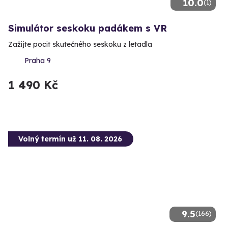
10.0
(1)
Simulátor seskoku padákem s VR
Zažijte pocit skutečného seskoku z letadla
Praha 9
1 490 Kč
Volný termín už 11. 08. 2026
9.5
(166)