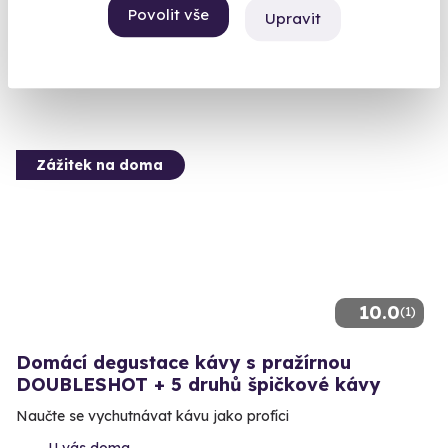
U vás doma
Povolit vše
Upravit
560 Kč
Zážitek na doma
10.0
(1)
Domácí degustace kávy s pražírnou
DOUBLESHOT + 5 druhů špičkové kávy
Naučte se vychutnávat kávu jako profíci
U vás doma