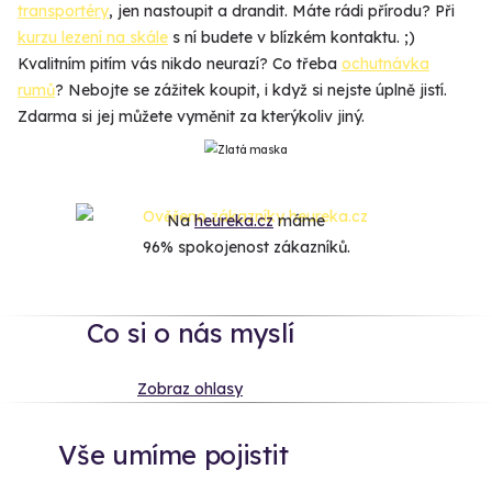
transportéry
, jen nastoupit a drandit. Máte rádi přírodu? Při
kurzu lezení na skále
s ní budete v blízkém kontaktu. ;)
Kvalitním pitím vás nikdo neurazí? Co třeba
ochutnávka
rumů
? Nebojte se zážitek koupit, i když si nejste úplně jistí.
Zdarma si jej můžete vyměnit za kterýkoliv jiný.
Na
heureka.cz
máme
96% spokojenost zákazníků.
Co si o nás myslí
Zobraz ohlasy
Vše umíme pojistit