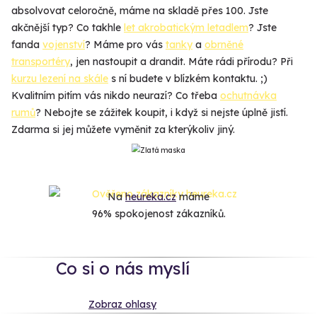
absolvovat celoročně, máme na skladě přes 100. Jste
akčnější typ? Co takhle
let akrobatickým letadlem
? Jste
fanda
vojenství
? Máme pro vás
tanky
a
obrněné
transportéry
, jen nastoupit a drandit. Máte rádi přírodu? Při
kurzu lezení na skále
s ní budete v blízkém kontaktu. ;)
Kvalitním pitím vás nikdo neurazí? Co třeba
ochutnávka
rumů
? Nebojte se zážitek koupit, i když si nejste úplně jistí.
Zdarma si jej můžete vyměnit za kterýkoliv jiný.
Na
heureka.cz
máme
96% spokojenost zákazníků.
Co si o nás myslí
Zobraz ohlasy