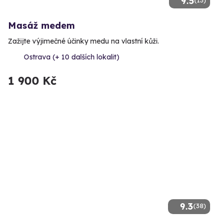
9.5
Masáž medem
Zažijte výjimečné účinky medu na vlastní kůži.
Ostrava (+ 10 dalších lokalit)
1 900 Kč
9.3
(38)