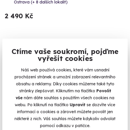
Ostrava (+ 8 dalších lokalit)
2 490 Kč
Ctíme vaše soukromí, pojďme
vyřešit cookies
Náš web používá cookies, které vám usnadní
procházení stránek a umožní zobrazení relevantního
obsahu a reklamy. Díky cookies můžeme také tyto
9.6
(25)
stránky zlepšovat. Kliknutím na tlačítko
Povolit
vše
nám dáte souhlas s použitím všech cookies na
Aromatická olejová masáž
webu. Po kliknutí na tlačítko
Upravit
se dozvíte více
informací o cookies a zároveň můžete povolit jen
Luxusní olejová péče od hlavy až k patě.
některé z nich. Váš souhlas můžete kdykoliv odvolat
Ostrava (+ 10 dalších lokalit)
pomocí odkazu v patičce.