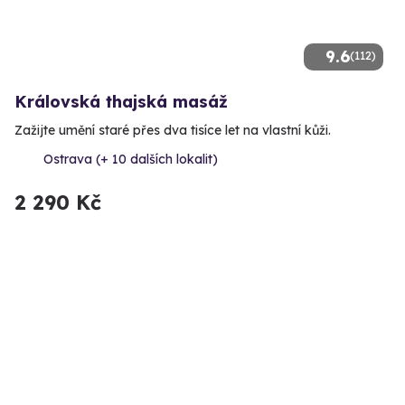
9.6
(112)
Královská thajská masáž
Zažijte umění staré přes dva tisíce let na vlastní kůži.
Ostrava (+ 10 dalších lokalit)
2 290 Kč