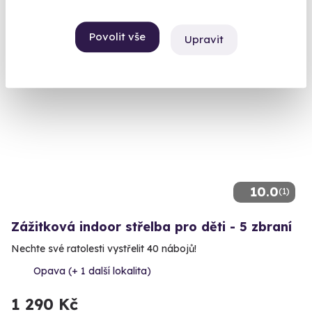
1 840 Kč
Povolit vše
Upravit
10.0
(1)
Zážitková indoor střelba pro děti - 5 zbraní
Nechte své ratolesti vystřelit 40 nábojů!
Opava (+ 1 další lokalita)
1 290 Kč