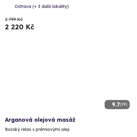
Ostrava (+ 3 další lokality)
2 799 Kč
2 220 Kč
9.7
(19)
Arganová olejová masáž
Božský relax s prémiovými oleji