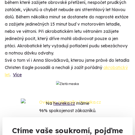
během které zažijete obrovské přetížení, nespočet prudkých
zatáček, výkrutů a chybět nebude ani střemhlavý let hlavou
dolů. Během několika minut se dostanete do naprosté extáze
a zažijete jedinečných 15 minut buď v motorovém letadle,
nebo ve větroni. Při akrobatickém letu větroněm zažijete
jedinečný pocit, který dříve mohli obdivovat pouze a jen
ptáci. Akrobatické lety vyžadují potlačení pudu sebezáchovy
a notnou dávku odvahy.
Své o tom ví i Anna Slováčková, kterou jsme právě do letadla
Christen Eagle posadili a nechali ji zažít pořádný
akrobatický
let
.
Více
Na
heureka.cz
máme
96% spokojenost zákazníků.
Ctíme vaše soukromí, pojďme
Co si o nás myslí