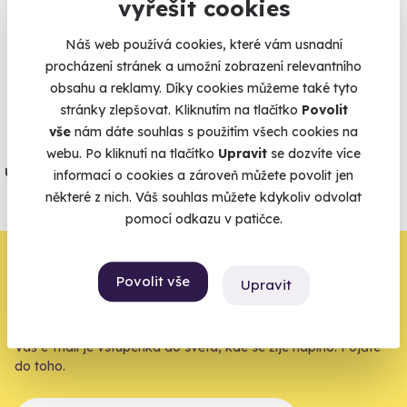
vyřešit cookies
Zobraz ohlasy
Náš web používá cookies, které vám usnadní
procházení stránek a umožní zobrazení relevantního
obsahu a reklamy. Díky cookies můžeme také tyto
Vše umíme pojistit
stránky zlepšovat. Kliknutím na tlačítko
Povolit
vše
nám dáte souhlas s použitím všech cookies na
Jeden nikdy neví. Máme nejvyšší
webu. Po kliknutí na tlačítko
Upravit
se dozvíte více
úrazové pojištění z nabídky zážitkových
informací o cookies a zároveň můžete povolit jen
agentur.
některé z nich. Váš souhlas můžete kdykoliv odvolat
pomocí odkazu v patičce.
Vše o pojištění
Zbývá jeden krok,
Povolit vše
Upravit
zbytek zařídíme my
Váš e-mail je vstupenka do světa, kde se žije naplno. Pojďte
do toho.