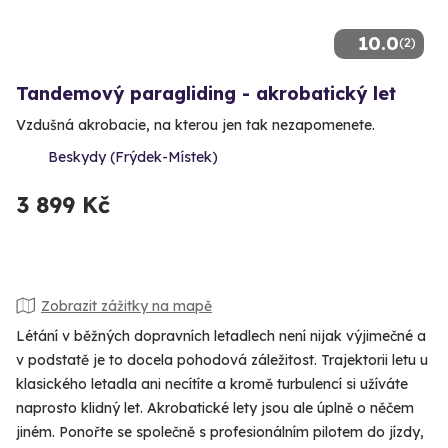
10.0
(2)
Tandemový paragliding - akrobatický let
Vzdušná akrobacie, na kterou jen tak nezapomenete.
Beskydy (Frýdek-Místek)
3 899 Kč
Zobrazit zážitky na mapě
Létání v běžných dopravních letadlech není nijak výjimečné a
v podstatě je to docela pohodová záležitost. Trajektorii letu u
klasického letadla ani necítíte a kromě turbulencí si užíváte
naprosto klidný let. Akrobatické lety jsou ale úplně o něčem
jiném. Ponořte se společně s profesionálním pilotem do jízdy,