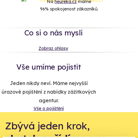
Na
heureka.cz
máme
96% spokojenost zákazníků.
Co si o nás myslí
Zobraz ohlasy
Vše umíme pojistit
Jeden nikdy neví. Máme nejvyšší
úrazové pojištění z nabídky zážitkových
agentur.
Vše o pojištění
Zbývá jeden krok,