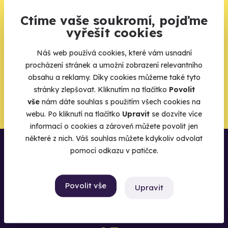
zbytek zařídíme my
Ctíme vaše soukromí, pojďme
Váš e-mail je vstupenka do světa, kde se žije naplno. Pojďte
vyřešit cookies
do toho.
Náš web používá cookies, které vám usnadní
procházení stránek a umožní zobrazení relevantního
obsahu a reklamy. Díky cookies můžeme také tyto
stránky zlepšovat. Kliknutím na tlačítko
Povolit
Chci být u toho
vše
nám dáte souhlas s použitím všech cookies na
webu. Po kliknutí na tlačítko
Upravit
se dozvíte více
informací o cookies a zároveň můžete povolit jen
některé z nich. Váš souhlas můžete kdykoliv odvolat
pomocí odkazu v patičce.
Povolit vše
Upravit