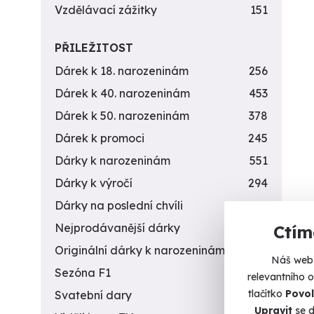
Vzdělávací zážitky
151
PŘILEŽITOST
Dárek k 18. narozeninám
256
Dárek k 40. narozeninám
453
Dárek k 50. narozeninám
378
Dárek k promoci
245
Dárky k narozeninám
551
Dárky k výročí
294
Dárky na poslední chvíli
450
Nejprodávanější dárky
56
Ctím
Originální dárky k narozeninám
422
Náš web 
Sezóna F1
4
relevantního 
tlačítko
Povol
Svatební dary
196
Upravit
se d