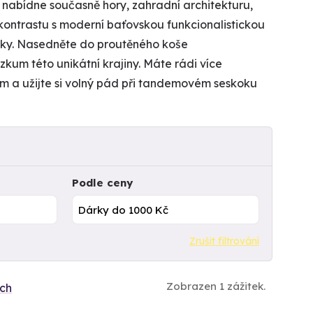
á nabídne současně hory, zahradní architekturu,
 kontrastu s moderní baťovskou funkcionalistickou
ýšky. Nasedněte do proutěného koše
um této unikátní krajiny. Máte rádi více
em a užijte si volný pád při tandemovém seskoku
Podle ceny
Zrušit filtrování
Zobrazen 1 zážitek.
ích