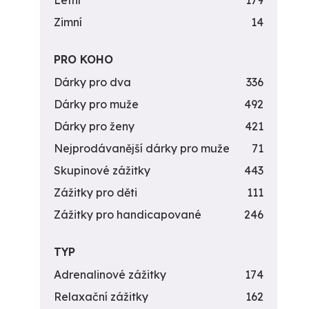
Letní
179
Zimní
14
PRO KOHO
Dárky pro dva
336
Dárky pro muže
492
Dárky pro ženy
421
Nejprodávanější dárky pro muže
71
Skupinové zážitky
443
Zážitky pro děti
111
Zážitky pro handicapované
246
TYP
Adrenalinové zážitky
174
Relaxační zážitky
162