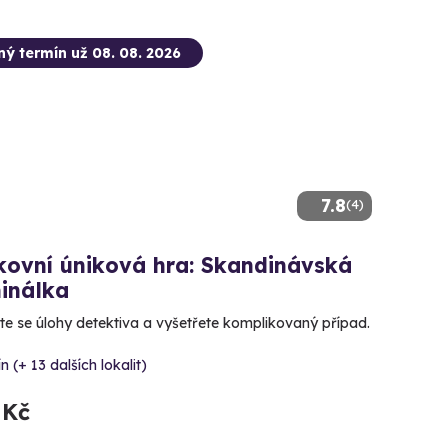
ný termín už 08. 08. 2026
7.8
(4)
kovní úniková hra: Skandinávská
inálka
te se úlohy detektiva a vyšetřete komplikovaný případ.
ín (+ 13 dalších lokalit)
 Kč