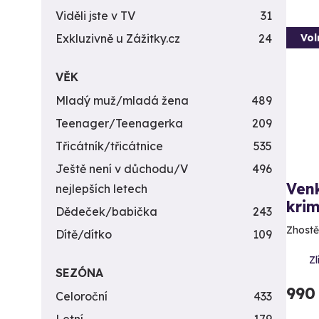
Viděli jste v TV
31
Vol
Exkluzivně u Zážitky.cz
24
VĚK
Mladý muž/mladá žena
489
Teenager/Teenagerka
209
Třicátník/třicátnice
535
Ještě není v důchodu/V
496
Ven
nejlepších letech
krim
Dědeček/babička
243
Zhostě
Dítě/dítko
109
Zl
SEZÓNA
990
Celoroční
433