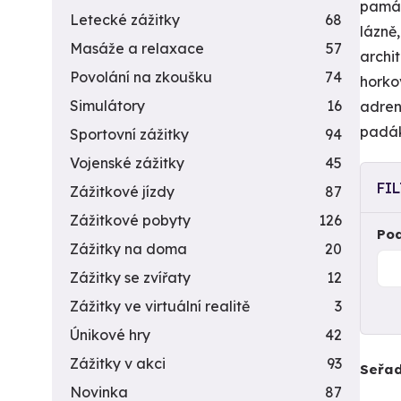
památ
Letecké zážitky
68
lázně
Masáže a relaxace
57
archi
Povolání na zkoušku
74
horko
Simulátory
16
adren
padá
Sportovní zážitky
94
Vojenské zážitky
45
FI
Zážitkové jízdy
87
Zážitkové pobyty
126
Pod
Zážitky na doma
20
Zážitky se zvířaty
12
Zážitky ve virtuální realitě
3
Únikové hry
42
Zážitky v akci
93
Seřad
Novinka
87