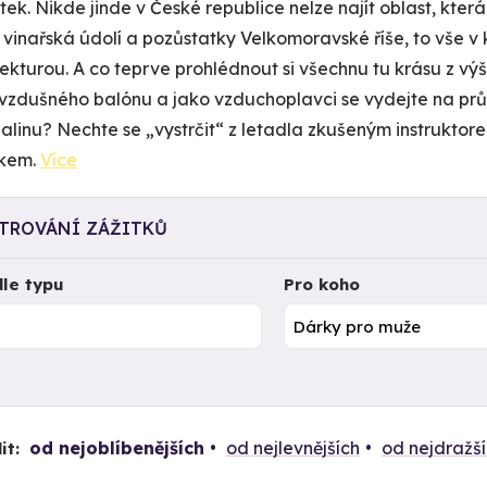
ek. Nikde jinde v České republice nelze najít oblast, kter
, vinařská údolí a pozůstatky Velkomoravské říše, to vše v
tekturou. A co teprve prohlédnout si všechnu tu krásu z v
vzdušného balónu a jako vzduchoplavci se vydejte na průzk
alinu? Nechte se „vystrčit“ z letadla zkušeným instruktor
kem.
Více
LTROVÁNÍ ZÁŽITKŮ
le typu
Pro koho
od nejoblíbenějších
od nejlevnějších
od nejdražš
it: