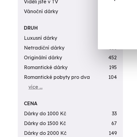
Viděli jste v TV
31
Vánoční dárky
311
DRUH
Luxusní dárky
142
Netradiční dárky
353
Originální dárky
452
Romantické dárky
195
Romantické pobyty pro dva
104
více …
CENA
Dárky do 1000 Kč
33
Dárky do 1500 Kč
67
Dárky do 2000 Kč
149