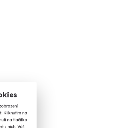
okies
zobrazení
. Kliknutím na
tí na tlačítko
é z nich. Váš