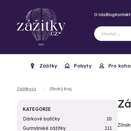
O nás
Blog
Kontakt
Zážitky
Pobyty
Pro koho
Zážitky.cz
Zlínský kraj
Zá
KATEGORIE
Dárkové balíčky
10
Zlínsk
Gurmánské zážitky
111