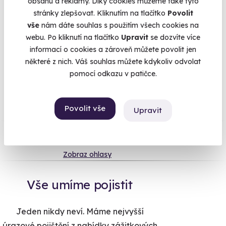
obsahu a reklamy. Díky cookies můžeme také tyto
proniknete do mysli zločince. Ve virtuální realitě vás čekají i
stránky zlepšovat. Kliknutím na tlačítko
Povolit
závody s drony a spousta dalších zážitků. o kterých se vám
vše
nám dáte souhlas s použitím všech cookies na
ani nesnilo. Máte se rozhodně na co těšit! :)
webu. Po kliknutí na tlačítko
Upravit
se dozvíte více
informací o cookies a zároveň můžete povolit jen
některé z nich. Váš souhlas můžete kdykoliv odvolat
pomocí odkazu v patičce.
Na
heureka.cz
máme
96% spokojenost zákazníků.
Povolit vše
Upravit
Co si o nás myslí
Zobraz ohlasy
Vše umíme pojistit
Jeden nikdy neví. Máme nejvyšší
úrazové pojištění z nabídky zážitkových