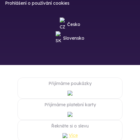
Prohlášení o používání cookies
Česko
Slovensko
Přijímáme poukázky
Přijímáme platební karty
Řekněte si o slevu
Více