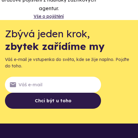
agentur.
Vše o pojištění
Zbývá jeden krok,
zbytek zařídíme my
Váš e-mail je vstupenka do světa, kde se žije naplno. Pojďte
do toho.
Chci být u toho