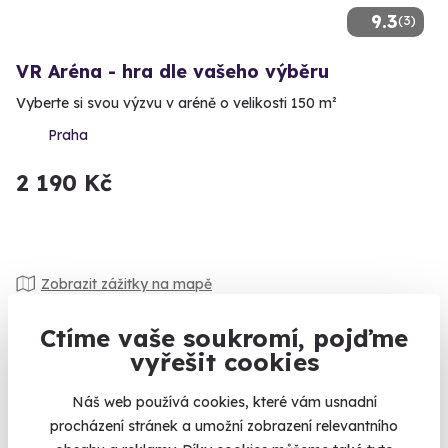
9.3
(3)
VR Aréna - hra dle vašeho výběru
Vyberte si svou výzvu v aréně o velikosti 150 m²
Praha
2 190 Kč
Zobrazit zážitky na mapě
Že vás už žádný simulátor nebo úniková hra ničím novým
Ctíme vaše soukromí, pojďme
nepřekvapí? My věříme, že ano. Jelikož jsme tyto zážitky
vyřešit cookies
pozvedli na jinou úroveň, na virtuální úroveň! Zážitky ve zcela
novém kabátku nebo spíše ve zcela jiném rozměru rozšíří
Náš web používá cookies, které vám usnadní
vaše obzory. Budete létat nad Evropou druhé světové války,
procházení stránek a umožní zobrazení relevantního
odvracet katastrofu na vesmírné stanici, jako detektiv