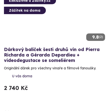
Exkluzivně u Zážitky.cz
Zážitek na doma
9.8
(2)
Dárkový balíček šesti druhů vín od Pierra
Richarda a Gérarda Depardieu +
videodegustace se someliérem
Originální dárek pro všechny vinaře a filmové fanoušky.
U vás doma
2 740 Kč