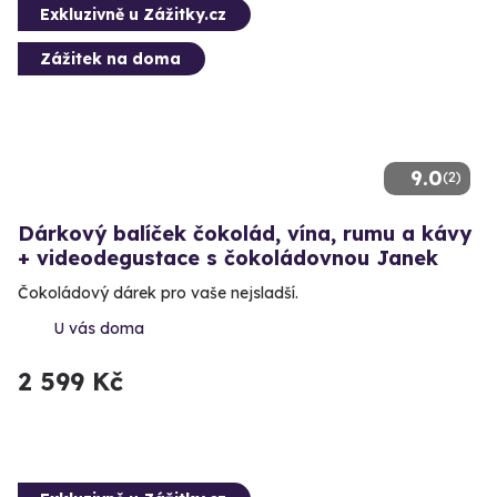
Exkluzivně u Zážitky.cz
Zážitek na doma
9.0
(2)
Dárkový balíček čokolád, vína, rumu a kávy
+ videodegustace s čokoládovnou Janek
Čokoládový dárek pro vaše nejsladší.
U vás doma
2 599 Kč