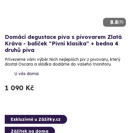
8.8
(3)
Domácí degustace piva s pivovarem Zlatá
Kráva - balíček "Pivní klasika" + bedna 4
druhů piva
Přivezeme vám výběr těch nejlepších piv z pivovaru, který
dostal Oscara a sládka dodáme do vašeho monitoru.
U vás doma
1 090 Kč
Exkluzivně u Zážitky.cz
Zážitek na doma