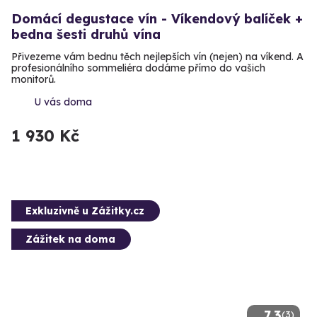
Domácí degustace vín - Víkendový balíček +
bedna šesti druhů vína
Přivezeme vám bednu těch nejlepších vín (nejen) na víkend. A
profesionálního sommeliéra dodáme přímo do vašich
monitorů.
U vás doma
1 930 Kč
Exkluzivně u Zážitky.cz
Zážitek na doma
7.3
(3)