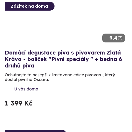
Zážitek na doma
9.4
(7)
Domácí degustace piva s pivovarem Zlatá
Kráva - balíček "Pivní speciály " + bedna 6
druhů piva
Ochutnejte to nejlepší z limitované edice pivovaru, který
dostal pivního Oscara.
U vás doma
1 399 Kč