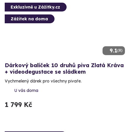
Exkluzivně u Zážitky.cz
Zážitek na doma
9.1
(8)
Dárkový balíček 10 druhů piva Zlatá Kráva
+ videodegustace se sládkem
Vychmelený dárek pro všechny pivaře.
U vás doma
1 799 Kč