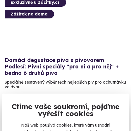
Exkluzivně u Zážitky.cz
Zážitek na doma
Domácí degustace piva s pivovarem
Podlesí: Pivní speciály "pro ni a pro něj" +
bedna 6 druhů piva
Speciálně sestavený výběr těch nejlepších piv pro ochutnávku
ve dvou.
U vás doma
Ctíme vaše soukromí, pojďme
1 399 Kč
vyřešit cookies
Náš web používá cookies, které vám usnadní