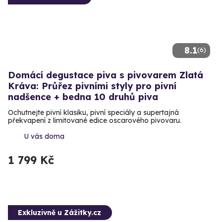
8.1
(6)
Domácí degustace piva s pivovarem Zlatá
Kráva: Průřez pivními styly pro pivní
nadšence + bedna 10 druhů piva
Ochutnejte pivní klasiku, pivní speciály a supertajná
překvapení z limitované edice oscarového pivovaru.
U vás doma
1 799 Kč
Exkluzivně u Zážitky.cz