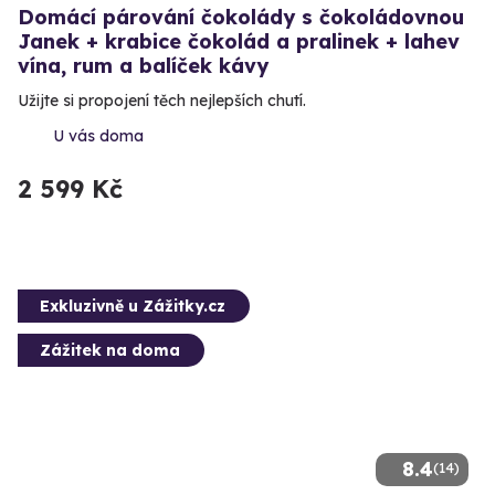
Domácí párování čokolády s čokoládovnou
Janek + krabice čokolád a pralinek + lahev
vína, rum a balíček kávy
Užijte si propojení těch nejlepších chutí.
U vás doma
2 599 Kč
Exkluzivně u Zážitky.cz
Zážitek na doma
8.4
(14)