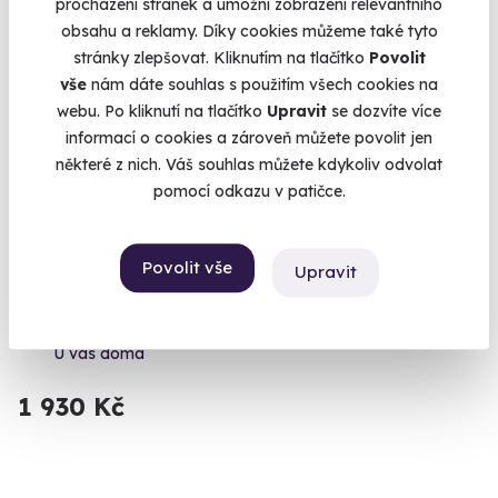
procházení stránek a umožní zobrazení relevantního
obsahu a reklamy. Díky cookies můžeme také tyto
Exkluzivně u Zážitky.cz
stránky zlepšovat. Kliknutím na tlačítko
Povolit
Zážitek na doma
vše
nám dáte souhlas s použitím všech cookies na
webu. Po kliknutí na tlačítko
Upravit
se dozvíte více
informací o cookies a zároveň můžete povolit jen
některé z nich. Váš souhlas můžete kdykoliv odvolat
pomocí odkazu v patičce.
8.2
(3)
Dárkový balíček šesti druhů italských vín +
Povolit vše
Upravit
videodegustace se someliérem
Luxusní dárek pro všechny požitkáře.
U vás doma
1 930 Kč