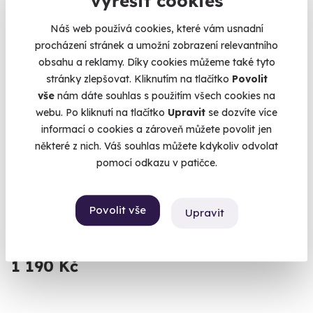
vyřešit cookies
Náš web používá cookies, které vám usnadní
procházení stránek a umožní zobrazení relevantního
obsahu a reklamy. Díky cookies můžeme také tyto
stránky zlepšovat. Kliknutím na tlačítko
Povolit
vše
nám dáte souhlas s použitím všech cookies na
webu. Po kliknutí na tlačítko
Upravit
se dozvíte více
8.0
(1)
informací o cookies a zároveň můžete povolit jen
některé z nich. Váš souhlas můžete kdykoliv odvolat
Venkovní úniková hra: Pivní výlet do
pomocí odkazu v patičce.
budoucnosti
Vaše mise: zachránit pivo.
Povolit vše
Upravit
Hradec Králové
(+ 12 dalších lokalit)
1 190 Kč