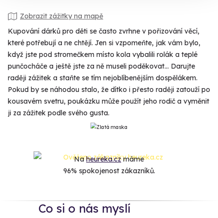
Zobrazit zážitky na mapě
Kupování dárků pro děti se často zvrhne v pořizování věcí,
které potřebují a ne chtějí. Jen si vzpomeňte, jak vám bylo,
když jste pod stromečkem místo kola vybalili rolák a teplé
punčocháče a ještě jste za ně museli poděkovat... Darujte
raději zážitek a staňte se tím nejoblíbenějším dospělákem.
Pokud by se náhodou stalo, že dítko i přesto raději zatouží po
kousavém svetru, poukázku může použít jeho rodič a vyměnit
ji za zážitek podle svého gusta.
Na
heureka.cz
máme
96% spokojenost zákazníků.
Co si o nás myslí