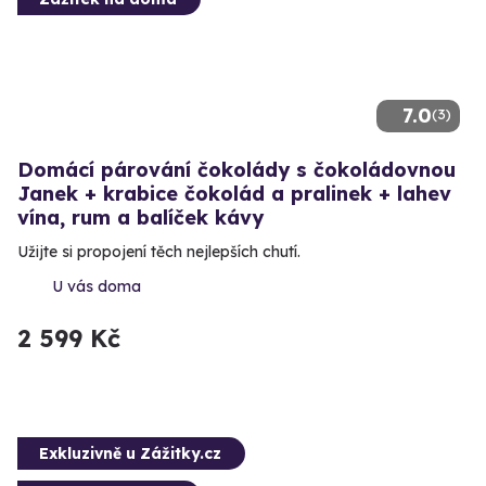
7.0
(3)
Domácí párování čokolády s čokoládovnou
Janek + krabice čokolád a pralinek + lahev
vína, rum a balíček kávy
Užijte si propojení těch nejlepších chutí.
U vás doma
2 599 Kč
Exkluzivně u Zážitky.cz