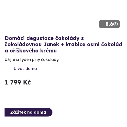
8.6
(5)
Domácí degustace čokolády s
čokoládovnou Janek + krabice osmi čokolád
a oříškového krému
Užijte si týden plný čokolády.
U vás doma
1 799 Kč
Zážitek na doma