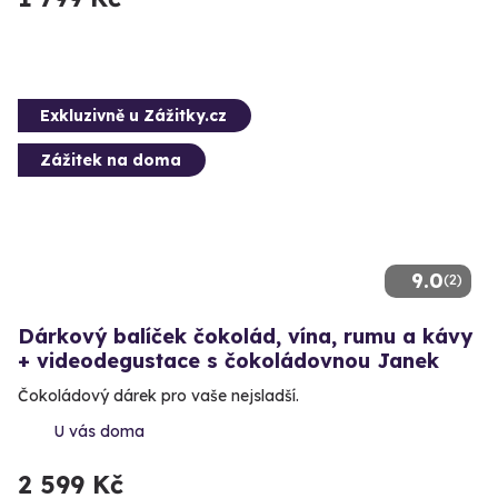
Exkluzivně u Zážitky.cz
Zážitek na doma
9.0
(2)
Dárkový balíček čokolád, vína, rumu a kávy
+ videodegustace s čokoládovnou Janek
Čokoládový dárek pro vaše nejsladší.
U vás doma
2 599 Kč