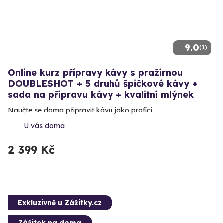
9.0
(1)
Online kurz přípravy kávy s pražírnou
DOUBLESHOT + 5 druhů špičkové kávy +
sada na přípravu kávy + kvalitní mlýnek
Naučte se doma připravit kávu jako profíci
U vás doma
2 399 Kč
Exkluzivně u Zážitky.cz
Zážitek na doma