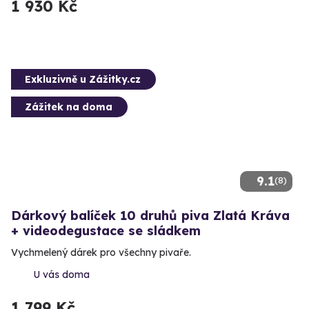
1 930 Kč
Exkluzivně u Zážitky.cz
Zážitek na doma
9.1
(8)
Dárkový balíček 10 druhů piva Zlatá Kráva
+ videodegustace se sládkem
Vychmelený dárek pro všechny pivaře.
U vás doma
1 799 Kč