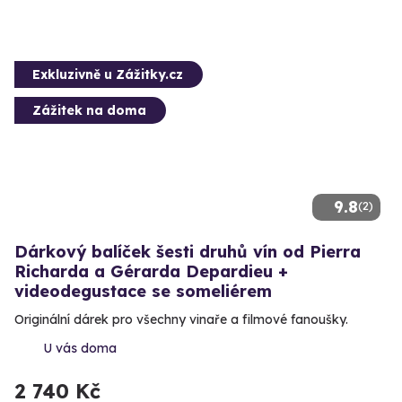
Exkluzivně u Zážitky.cz
Zážitek na doma
9.8
(2)
Dárkový balíček šesti druhů vín od Pierra
Richarda a Gérarda Depardieu +
videodegustace se someliérem
Originální dárek pro všechny vinaře a filmové fanoušky.
U vás doma
2 740 Kč