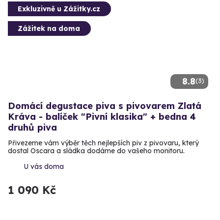
Exkluzivně u Zážitky.cz
Zážitek na doma
8.8
(3)
Domácí degustace piva s pivovarem Zlatá
Kráva - balíček "Pivní klasika" + bedna 4
druhů piva
Přivezeme vám výběr těch nejlepších piv z pivovaru, který
dostal Oscara a sládka dodáme do vašeho monitoru.
U vás doma
1 090 Kč