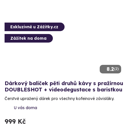
Exkluzivně u Zážitky.cz
Zážitek na doma
8.2
(2)
Dárkový balíček pěti druhů kávy s pražírnou
DOUBLESHOT + videodegustace s baristkou
Čerstvě upražený dárek pro všechny kofeinové závisláky.
U vás doma
999 Kč