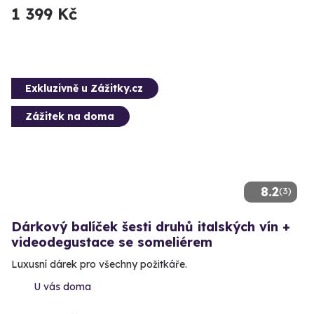
1 399 Kč
Exkluzivně u Zážitky.cz
Zážitek na doma
8.2
(3)
Dárkový balíček šesti druhů italských vín +
videodegustace se someliérem
Luxusní dárek pro všechny požitkáře.
U vás doma