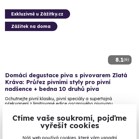
Exkluzivně u Zážitky.cz
Zážitek na doma
8.1
(6)
Domácí degustace piva s pivovarem Zlatá
Kráva: Průřez pivními styly pro pivní
nadšence + bedna 10 druhů piva
Ochutnejte pivní klasiku, pivní speciály a supertajná
překvapení z limitované edice oscarového pivovaru.
U vás doma
Ctíme vaše soukromí, pojďme
vyřešit cookies
1 799 Kč
Náš web používá cookies, které vám usnadní