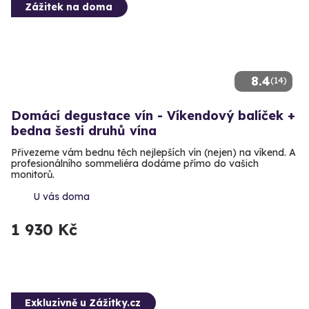
Zážitek na doma
8.4
(14)
Domácí degustace vín - Víkendový balíček +
bedna šesti druhů vína
Přivezeme vám bednu těch nejlepších vín (nejen) na víkend. A
profesionálního sommeliéra dodáme přímo do vašich
monitorů.
U vás doma
1 930 Kč
Exkluzivně u Zážitky.cz