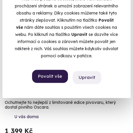
procházení stránek a umožní zobrazení relevantního
obsahu a reklamy. Díky cookies můžeme také tyto
stránky zlepšovat. Kliknutím na tlačítko
Povolit
Exkluzivně u Zážitky.cz
vše
nám dáte souhlas s použitím všech cookies na
Zážitek na doma
webu. Po kliknutí na tlačítko
Upravit
se dozvíte více
informací o cookies a zároveň můžete povolit jen
některé z nich. Váš souhlas můžete kdykoliv odvolat
pomocí odkazu v patičce.
9.4
(7)
Povolit vše
Upravit
Domácí degustace piva s pivovarem Zlatá
Kráva - balíček "Pivní speciály " + bedna 6
druhů piva
Ochutnejte to nejlepší z limitované edice pivovaru, který
dostal pivního Oscara.
U vás doma
1 399 Kč