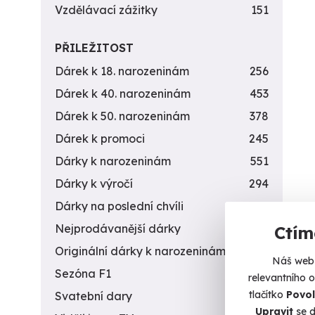
Vzdělávací zážitky
151
PŘILEŽITOST
Dárek k 18. narozeninám
256
Dárek k 40. narozeninám
453
Dárek k 50. narozeninám
378
Dárek k promoci
245
Dárky k narozeninám
551
Dárky k výročí
294
Dárky na poslední chvíli
450
Nejprodávanější dárky
56
Ctím
Originální dárky k narozeninám
422
Náš web 
Sezóna F1
4
relevantního 
tlačítko
Povol
Svatební dary
196
Upravit
se d