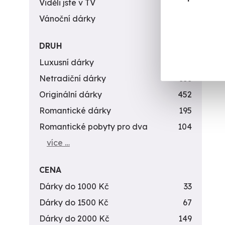
Viděli jste v TV
31
Vánoční dárky
311
DRUH
Luxusní dárky
142
Netradiční dárky
353
Originální dárky
452
Romantické dárky
195
Romantické pobyty pro dva
104
více …
CENA
Dárky do 1000 Kč
33
Dárky do 1500 Kč
67
Dárky do 2000 Kč
149