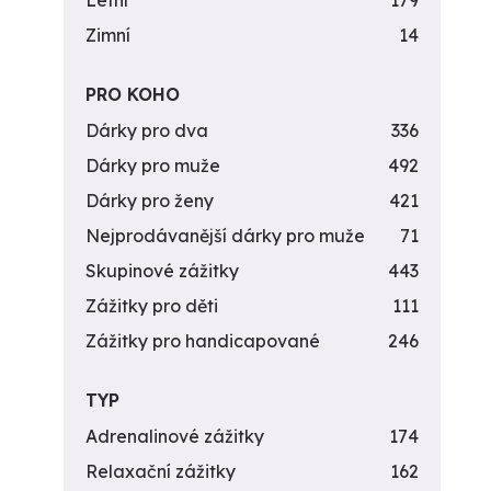
Letní
179
Zimní
14
PRO KOHO
Dárky pro dva
336
Dárky pro muže
492
Dárky pro ženy
421
Nejprodávanější dárky pro muže
71
Skupinové zážitky
443
Zážitky pro děti
111
Zážitky pro handicapované
246
TYP
Adrenalinové zážitky
174
Relaxační zážitky
162