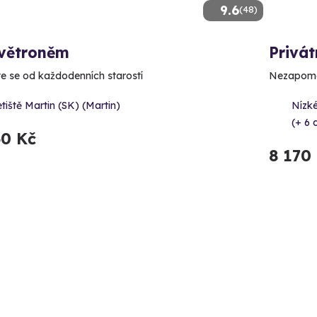
9.6
(48)
 větroněm
Privát
e se od každodenních starostí
Nezapomen
tiště Martin (SK) (Martin)
Nízké
(+ 6 
60 Kč
8 170