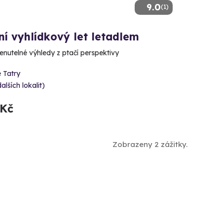
9.0
(1)
ní vyhlídkový let letadlem
utelné výhledy z ptačí perspektivy
 Tatry
dalších lokalit)
 Kč
Zobrazeny 2 zážitky.