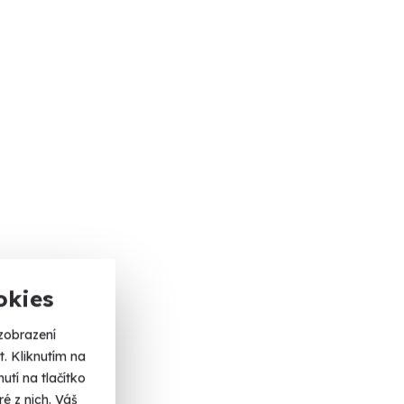
okies
zobrazení
. Kliknutím na
tí na tlačítko
é z nich. Váš