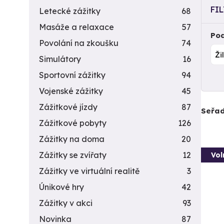
FI
Letecké zážitky
68
Masáže a relaxace
57
Pod
Povolání na zkoušku
74
Simulátory
16
Sportovní zážitky
94
Vojenské zážitky
45
Zážitkové jízdy
87
Seřad
Zážitkové pobyty
126
Zážitky na doma
20
Zážitky se zvířaty
12
Vol
Zážitky ve virtuální realitě
3
Únikové hry
42
Zážitky v akci
93
Novinka
87