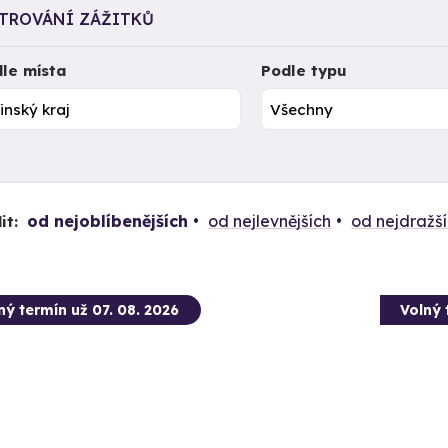
LTROVÁNÍ ZÁŽITKŮ
le místa
Podle typu
od nejoblíbenějších
od nejlevnějších
od nejdražš
it:
ný termín už 07. 08. 2026
Volný 