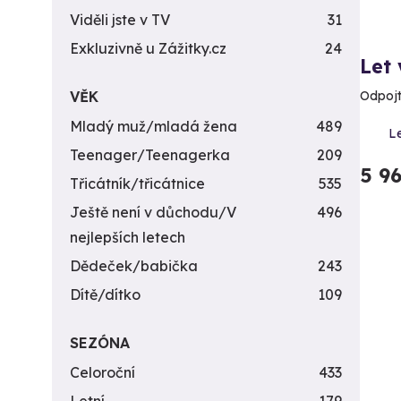
Viděli jste v TV
31
Exkluzivně u Zážitky.cz
24
Let
VĚK
Odpojt
Mladý muž/mladá žena
489
Le
Teenager/Teenagerka
209
5 9
Třicátník/třicátnice
535
Ještě není v důchodu/V
496
nejlepších letech
Dědeček/babička
243
Dítě/dítko
109
SEZÓNA
Celoroční
433