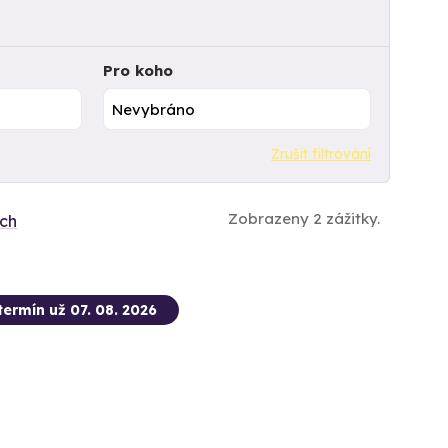
Pro koho
Zrušit filtrování
Zobrazeny 2 zážitky.
ích
termín už 07. 08. 2026