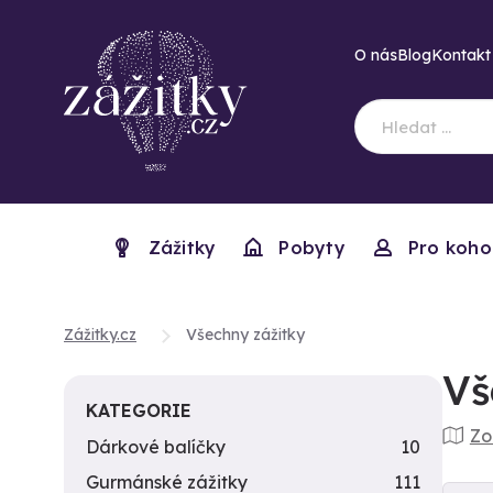
O nás
Blog
Kontakt
Zážitky
Pobyty
Pro koho
Zážitky.cz
Všechny zážitky
Vš
KATEGORIE
Zo
Dárkové balíčky
10
Gurmánské zážitky
111