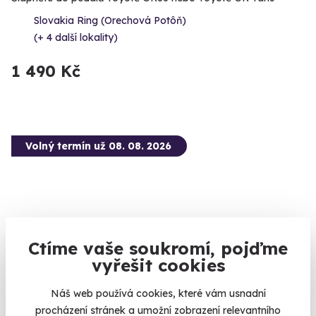
Slovakia Ring (Orechová Potôň)
(+ 4 další lokality)
1 490 Kč
Volný termín už 08. 08. 2026
Ctíme vaše soukromí, pojďme
7.0
(1)
vyřešit cookies
Jízda v Hyundai na okruhu
Náš web používá cookies, které vám usnadní
Vyzkoušejte Hyundai i20 N či i30 N v plné síle
procházení stránek a umožní zobrazení relevantního