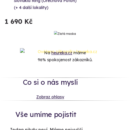
Slovakia Ring (Orechová Potôň)
(+ 4 další lokality)
1 690 Kč
Na
heureka.cz
máme
96% spokojenost zákazníků.
Co si o nás myslí
Zobraz ohlasy
Vše umíme pojistit
Jeden nikdy neví. Máme nejvyšší