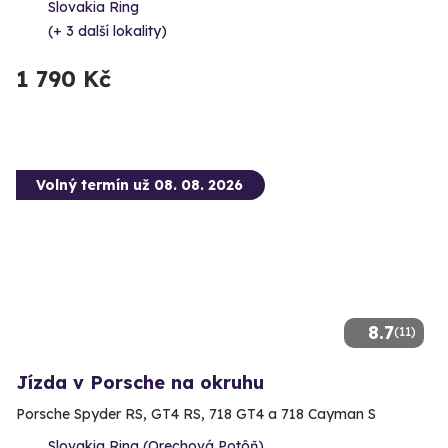
Slovakia Ring
(+ 3 další lokality)
1 790 Kč
Volný termín už 08. 08. 2026
8.7
(11)
Jízda v Porsche na okruhu
Porsche Spyder RS, GT4 RS, 718 GT4 a 718 Cayman S
Slovakia Ring (Orechová Potôň)