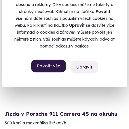
obsahu a reklamy. Díky cookies můžeme také tyto
Slovakia Ring (Orechová Potôň)
stránky zlepšovat. Kliknutím na tlačítko
Povolit
(+ 4 další lokality)
vše
nám dáte souhlas s použitím všech cookies na
1 790 Kč
webu. Po kliknutí na tlačítko
Upravit
se dozvíte více
informací o cookies a zároveň můžete povolit jen
některé z nich. Váš souhlas můžete kdykoliv odvolat
pomocí odkazu v patičce.
Volný termín už 31. 08. 2026
Povolit vše
Upravit
AKCE
Exkluzivně u Zážitky.cz
Jízda v Porsche 911 Carrera 4S na okruhu
500 koní a maximálka 315km/h