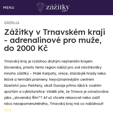
MENU
Zážitky.cz
Zážitky v Trnavském kraji
- adrenalinové pro muže,
do 2000 Kč
Trnavský kraj je rozlohou druhým nejmenším krajem
Slovenska, přesto tento region nabízí pro své návštěvníky
mnoho zážitků – Malé Karpaty, vinice, starobylé hrady nebo
léčivé a termální prameny. Nejvýznamnějším centrem
lázeňství jsou Piešťany, okolí Dunaje přímo láká k vodním
sportům a cykloturistice. Věděli jste, že Trnava je označována
jako „slovenský Řím“? Ať už chcete relaxovat nebo zažít
něco nezapomenutelného, Trnavský kraj má co nabídnout!
Více