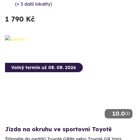
(+ 3 další lokality)
1 790 Kč
Volný termín už 08. 08. 2026
10.0
(1)
Jízda na okruhu ve sportovní Toyotě
Šlápněte do pedálů Toyotě GR86 nebo Toyotě GR Yaris