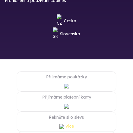
Prohlášení o používání cookies
Česko
Slovensko
Přijímáme poukázky
Přijímáme platební karty
Řekněte si o slevu
Více