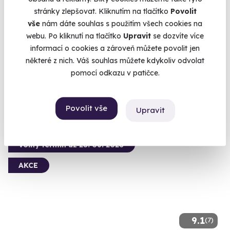
stránky zlepšovat. Kliknutím na tlačítko
Povolit
vše
nám dáte souhlas s použitím všech cookies na
Via ferrata v jeskyni
webu. Po kliknutí na tlačítko
Upravit
se dozvíte více
informací o cookies a zároveň můžete povolit jen
Zajištěná cesta do hlubin Moravského krasu.
některé z nich. Váš souhlas můžete kdykoliv odvolat
Ostrov u Macochy (Blansko)
pomocí odkazu v patičce.
1 690 Kč
Povolit vše
Upravit
Volný termín už 23. 08. 2026
AKCE
9.1
(7)