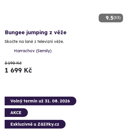
9.5
(53)
Bungee jumping z věže
Skočte na laně z televizní věže.
Harrachov (Semily)
2 190 Kč
1 699 Kč
Volný termín už 31. 08. 2026
AKCE
Exkluzivně u Zážitky.cz