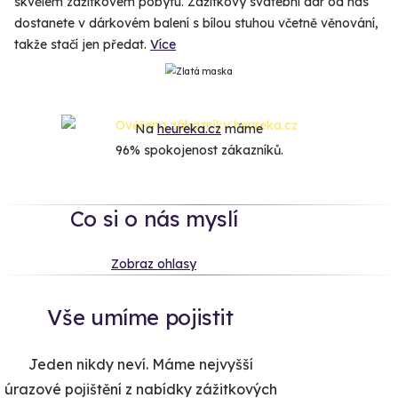
skvělém zážitkovém pobytu. Zážitkový svatební dar od nás
dostanete v dárkovém balení s bílou stuhou včetně věnování,
takže stačí jen předat.
Více
Na
heureka.cz
máme
96% spokojenost zákazníků.
Co si o nás myslí
Zobraz ohlasy
Vše umíme pojistit
Jeden nikdy neví. Máme nejvyšší
úrazové pojištění z nabídky zážitkových