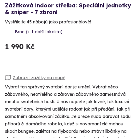
Zážitková indoor střelba: Speciální jednotky
& sniper - 7 zbraní
Vystřílejte 45 nábojů jako profesionálové!
Brno (+ 1 další lokalita)
1 990 Kč
Zobrazit zážitky na mapě
Vybrat ten správný svatební dar je umění. Vybrat něco
zábavného, neotřelého a zároveň zábavného zaměstnává
mnoho svatebních hostí. U nás najdete jak levné, tak luxusní
svatební dary, kterými uděláte radost jak při předání, tak při
samotném absolvování zážitku. Je přece nuda darovat sadu
příborů či domácího robota, když si novomanželé mohou
skočit bungee, zalétat na flyboardu nebo strávit líbánky na