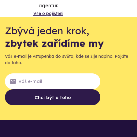
agentur.
Vše o pojištění
Zbývá jeden krok,
zbytek zařídíme my
Váš e-mail je vstupenka do světa, kde se žije naplno. Pojďte
do toho.
Chci být u toho