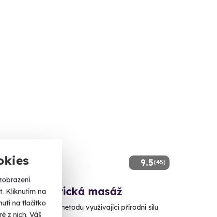
okies
9.5
(45)
zobrazení
vská aromatická masáž
. Kliknutím na
tí na tlačítko
arobylou léčebnou metodu využívající přírodní sílu
é z nich. Váš
lin.