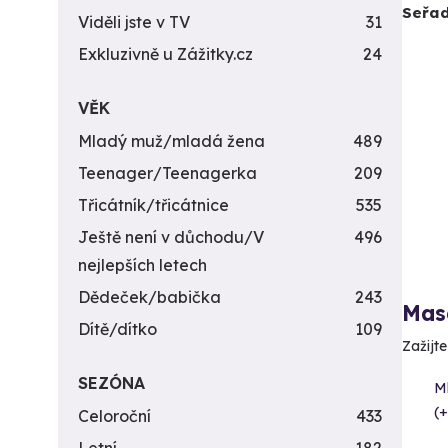
Seřad
Viděli jste v TV
31
Exkluzivně u Zážitky.cz
24
VĚK
Mladý muž/mladá žena
489
Teenager/Teenagerka
209
Třicátník/třicátnice
535
Ještě není v důchodu/V
496
nejlepších letech
Dědeček/babička
243
Mas
Dítě/dítko
109
Zažijt
SEZÓNA
M
(+
Celoroční
433