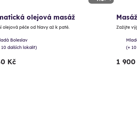
matická olejová masáž
Masá
í olejová péče od hlavy až k patě.
Zažijte vý
ladá Boleslav
Mlad
 10 dalších lokalit)
(+ 10
40 Kč
1 900