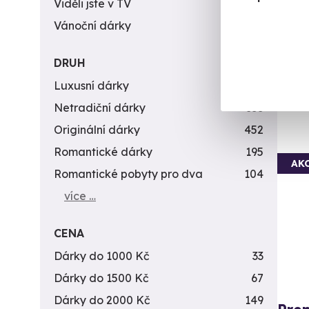
Viděli jste v TV
31
M
Vánoční dárky
311
(+
DRUH
1 250 
1 0
Luxusní dárky
142
Netradiční dárky
353
Originální dárky
452
Romantické dárky
195
AK
Romantické pobyty pro dva
104
více …
CENA
Dárky do 1000 Kč
33
Dárky do 1500 Kč
67
Dárky do 2000 Kč
149