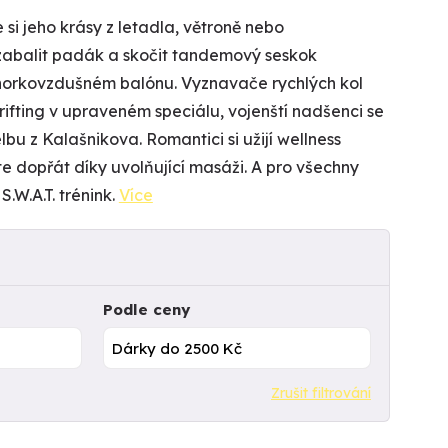
si jeho krásy z letadla, větroně nebo
 zabalit padák a skočit tandemový seskok
 horkovzdušném balónu. Vyznavače rychlých kol
fting v upraveném speciálu, vojenští nadšenci se
lbu z Kalašnikova. Romantici si užijí wellness
 dopřát díky uvolňující masáži. A pro všechny
.W.A.T. trénink.
Více
Podle ceny
Zrušit filtrování