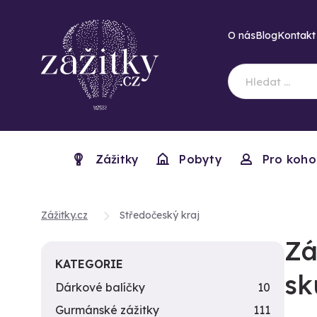
O nás
Blog
Kontakt
Zážitky
Pobyty
Pro koho
Zážitky.cz
Středočeský kraj
Zá
KATEGORIE
sk
Dárkové balíčky
10
Gurmánské zážitky
111