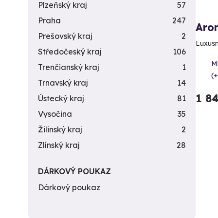
Plzeňský kraj
57
Praha
247
Aro
Prešovský kraj
2
Luxusn
Středočeský kraj
106
M
Trenčianský kraj
1
(+
Trnavský kraj
14
1 8
Ústecký kraj
81
Vysočina
35
Žilinský kraj
2
Zlínský kraj
28
DÁRKOVÝ POUKAZ
Dárkový poukaz