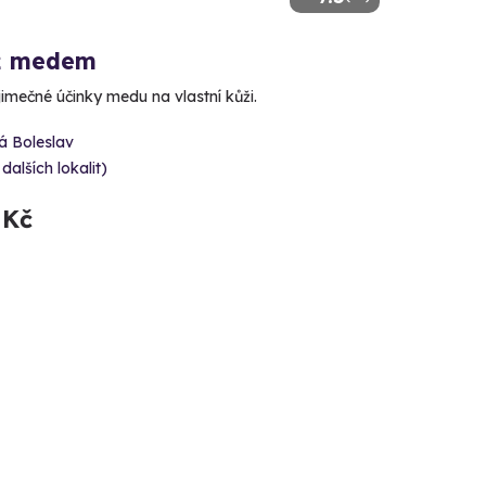
ž medem
jimečné účinky medu na vlastní kůži.
á Boleslav
 dalších lokalit)
 Kč