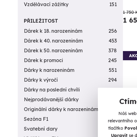
Vzdělávací zážitky
151
1 750 
1 6
PŘILEŽITOST
Dárek k 18. narozeninám
256
Dárek k 40. narozeninám
453
Dárek k 50. narozeninám
378
AK
Dárek k promoci
245
Dárky k narozeninám
551
Dárky k výročí
294
Dárky na poslední chvíli
450
Nejprodávanější dárky
56
Ctím
Originální dárky k narozeninám
422
Náš web 
Sezóna F1
4
Ref
relevantního 
tlačítko
Povol
Svatební dary
196
Zažijt
Upravit
se d