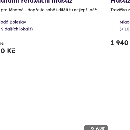
atální relaxační masáž
Masáž
ro těhotné - dopřejte sobě i dítěti tu nejlepší péči.
Travička z
ladá Boleslav
Mlad
 9 dalších lokalit)
(+ 10
1 940
Kč
40 Kč
9.6
(25)