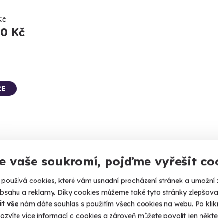
Kč
50 Kč
CE
e vaše soukromí, pojďme vyřešit co
9.4
(91)
používá cookies, které vám usnadní procházení stránek a umožní 
lexní masáž nohou
Králo
obsahu a reklamy. Díky cookies můžeme také tyto stránky zlepšovat
it vše
nám dáte souhlas s použitím všech cookies na webu. Po kliknu
e příjemné doteky od chodidel po kolena.
Zažijte st
ozvíte více informací o cookies a zároveň můžete povolit jen někter
horkých by