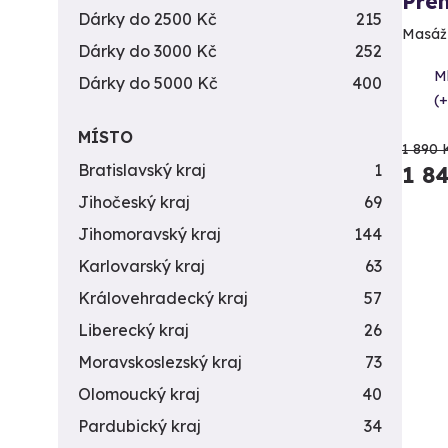
Pren
Dárky do 2500 Kč
215
Masáž p
Dárky do 3000 Kč
252
M
Dárky do 5000 Kč
400
(+
MÍSTO
1 890 
Bratislavský kraj
1
1 8
Jihočeský kraj
69
Jihomoravský kraj
144
Karlovarský kraj
63
Královehradecký kraj
57
Liberecký kraj
26
Moravskoslezský kraj
73
Olomoucký kraj
40
Pardubický kraj
34