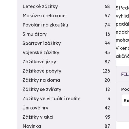
Letecké zážitky
68
Střed
Masáže a relaxace
57
vyhlí
padák
Povolání na zkoušku
74
nadch
Simulátory
16
mohou 
Sportovní zážitky
94
víken
Vojenské zážitky
45
akčňá
Zážitkové jízdy
87
Zážitkové pobyty
126
FI
Zážitky na doma
20
Zážitky se zvířaty
12
Pod
Zážitky ve virtuální realitě
3
Únikové hry
42
Zážitky v akci
93
Novinka
87