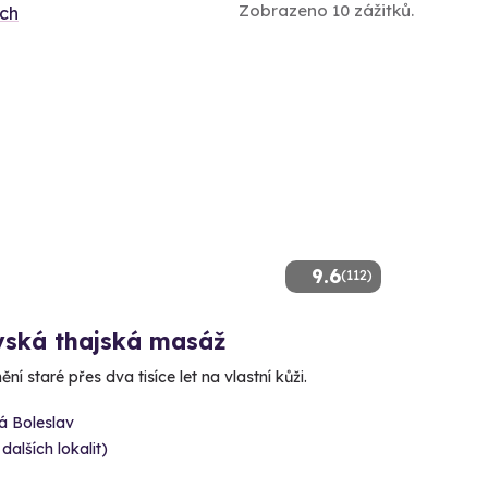
Zobrazeno 10 zážitků.
ích
9.6
(112)
vská thajská masáž
ění staré přes dva tisíce let na vlastní kůži.
á Boleslav
 dalších lokalit)