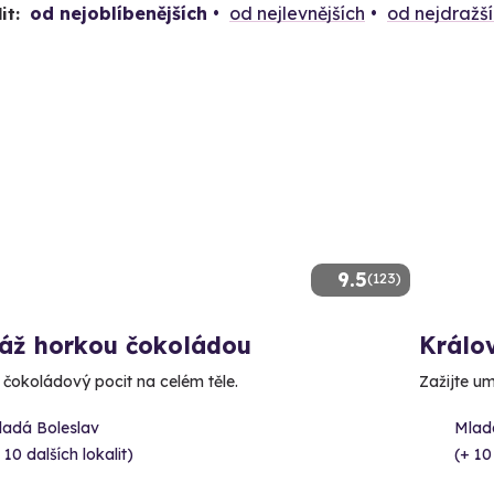
od nejoblíbenějších
od nejlevnějších
od nejdražš
it:
9.5
(123)
áž horkou čokoládou
Králo
e čokoládový pocit na celém těle.
Zažijte um
ladá Boleslav
Mlad
 10 dalších lokalit)
(+ 10