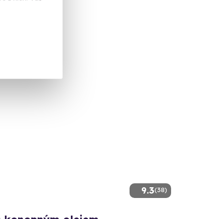
á Boleslav
 dalších lokalit)
 Kč
9.3
(38)