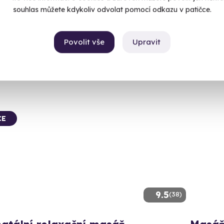
souhlas můžete kdykoliv odvolat pomocí odkazu v patičce.
ladá Boleslav
Mlad
 10 dalších lokalit)
(+ 10
Povolit vše
Upravit
Kč
2 440
50 Kč
CE
9.5
(38)