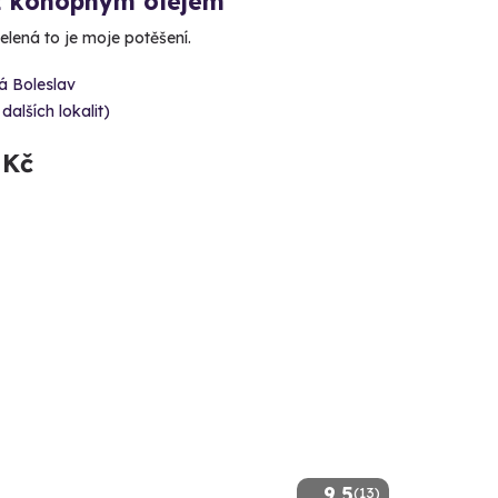
 konopným olejem
elená to je moje potěšení.
á Boleslav
 dalších lokalit)
 Kč
9.5
(13)