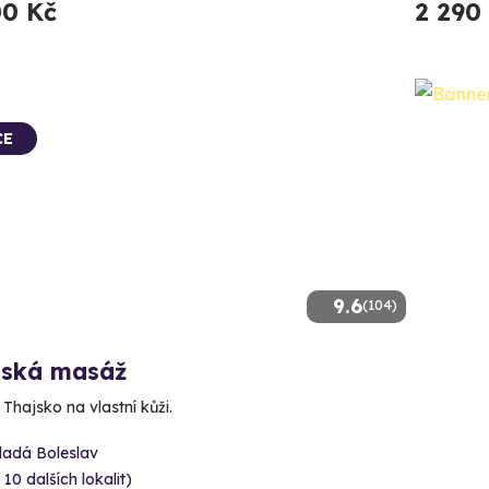
00 Kč
2 290
CE
9.6
(104)
jská masáž
 Thajsko na vlastní kůži.
ladá Boleslav
 10 dalších lokalit)