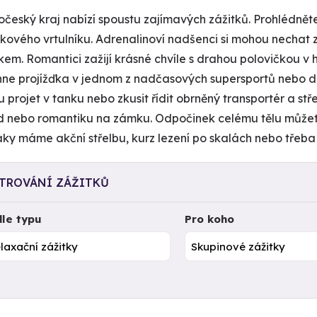
očeský kraj nabízí spoustu zajímavých zážitků. Prohlédněte 
dkového vrtulníku. Adrenalinoví nadšenci si mohou nechat
em. Romantici zažijí krásné chvíle s drahou polovičkou v
ne projížďka v jednom z nadčasových supersportů nebo dri
projet v tanku nebo zkusit řídit obrněný transportér a stře
d nebo romantiku na zámku. Odpočinek celému tělu můžete
ky máme akční střelbu, kurz lezení po skalách nebo třeba S
LTROVÁNÍ ZÁŽITKŮ
le typu
Pro koho