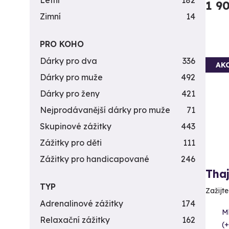
Letní
182
1 9
Zimní
14
PRO KOHO
Dárky pro dva
336
AK
Dárky pro muže
492
Dárky pro ženy
421
Nejprodávanější dárky pro muže
71
Skupinové zážitky
443
Zážitky pro děti
111
Zážitky pro handicapované
246
Tha
TYP
Zažijte
Adrenalinové zážitky
174
M
Relaxační zážitky
162
(+