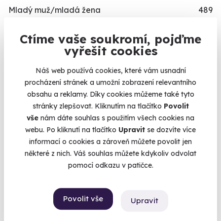
Mladý muž/mladá žena
489
Teenager/Teenagerka
209
Ctíme vaše soukromí, pojďme
Třicátník/třicátnice
535
vyřešit cookies
Ještě není v důchodu/V nejlepších letech
496
Náš web používá cookies, které vám usnadní
Dědeček/babička
243
procházení stránek a umožní zobrazení relevantního
Dítě/dítko
109
obsahu a reklamy. Díky cookies můžeme také tyto
stránky zlepšovat. Kliknutím na tlačítko
Povolit
TYP
vše
nám dáte souhlas s použitím všech cookies na
Relaxační zážitky
162
webu. Po kliknutí na tlačítko
Upravit
se dozvíte více
informací o cookies a zároveň můžete povolit jen
Adrenalinové zážitky
174
některé z nich. Váš souhlas můžete kdykoliv odvolat
Vzdělávací zážitky
151
pomocí odkazu v patičce.
PŘILEŽITOST
Povolit vše
Svatební dary
196
Upravit
Vánoční dárky
311