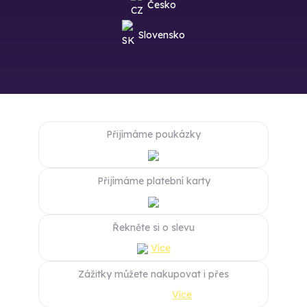
Česko
Slovensko
Přijímáme poukázky
Přijímáme platební karty
Řekněte si o slevu
Více
Zážitky můžete nakupovat i přes
Více