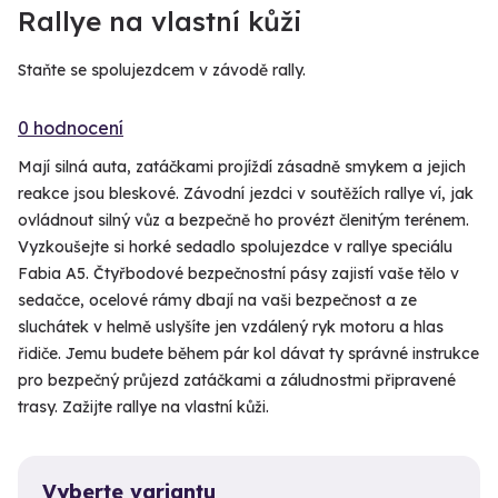
Rallye na vlastní kůži
Staňte se spolujezdcem v závodě rally.
0 hodnocení
Mají silná auta, zatáčkami projíždí zásadně smykem a jejich
reakce jsou bleskové. Závodní jezdci v soutěžích rallye ví, jak
ovládnout silný vůz a bezpečně ho provézt členitým terénem.
Vyzkoušejte si horké sedadlo spolujezdce v rallye speciálu
Fabia A5. Čtyřbodové bezpečnostní pásy zajistí vaše tělo v
sedačce, ocelové rámy dbají na vaši bezpečnost a ze
sluchátek v helmě uslyšíte jen vzdálený ryk motoru a hlas
řidiče. Jemu budete během pár kol dávat ty správné instrukce
pro bezpečný průjezd zatáčkami a záludnostmi připravené
trasy. Zažijte rallye na vlastní kůži.
Vyberte variantu