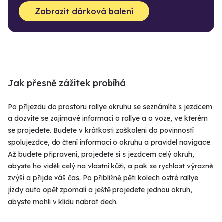
Zobrazit dárková balení
Jak přesně zážitek probíhá
Po příjezdu do prostoru rallye okruhu se seznámíte s jezdcem
a dozvíte se zajímavé informaci o rallye a o voze, ve kterém
se projedete. Budete v krátkosti zaškoleni do povinností
spolujezdce, do čtení informací o okruhu a pravidel navigace.
Až budete připraveni, projedete si s jezdcem celý okruh,
abyste ho viděli celý na vlastní kůži, a pak se rychlost výrazně
zvýší a přijde váš čas. Po přibližně pěti kolech ostré rallye
jízdy auto opět zpomalí a ještě projedete jednou okruh,
abyste mohli v klidu nabrat dech.