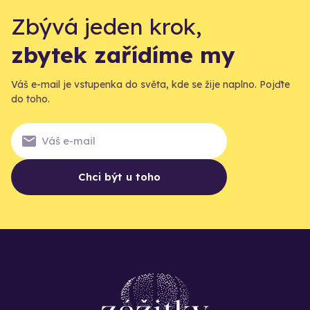
Zbývá jeden krok,
zbytek zařídíme my
Váš e-mail je vstupenka do světa, kde se žije naplno. Pojďte
do toho.
Chci být u toho