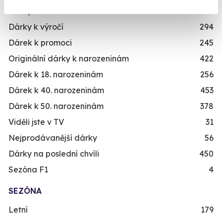
Dárky k narozeninám
551
Dárky k výročí
294
Dárek k promoci
245
Originální dárky k narozeninám
422
Dárek k 18. narozeninám
256
Dárek k 40. narozeninám
453
Dárek k 50. narozeninám
378
Viděli jste v TV
31
Nejprodávanější dárky
56
Dárky na poslední chvíli
450
Sezóna F1
4
SEZÓNA
Letní
179