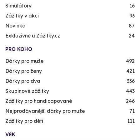
Simulátory
16
Zážitky v akci
93
Novinka
87
Exkluzivně u Zážitky.cz
24
PRO KOHO
Dárky pro muže
492
Dárky pro ženy
421
Dárky pro dva
336
Skupinové zážitky
443
Zážitky pro handicapované
246
Nejprodávanější dárky pro muže
71
Zážitky pro děti
111
VĚK