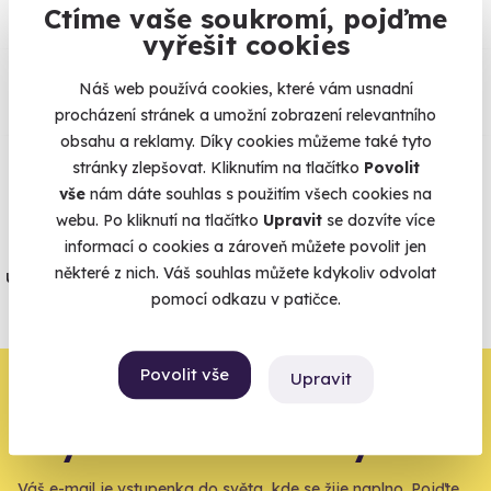
Ctíme vaše soukromí, pojďme
vyřešit cookies
Co si o nás myslí
Náš web používá cookies, které vám usnadní
procházení stránek a umožní zobrazení relevantního
Zobraz ohlasy
obsahu a reklamy. Díky cookies můžeme také tyto
stránky zlepšovat. Kliknutím na tlačítko
Povolit
Vše umíme pojistit
vše
nám dáte souhlas s použitím všech cookies na
webu. Po kliknutí na tlačítko
Upravit
se dozvíte více
Jeden nikdy neví. Máme nejvyšší
informací o cookies a zároveň můžete povolit jen
některé z nich. Váš souhlas můžete kdykoliv odvolat
úrazové pojištění z nabídky zážitkových
pomocí odkazu v patičce.
agentur.
Vše o pojištění
Povolit vše
Upravit
Zbývá jeden krok,
zbytek zařídíme my
Váš e-mail je vstupenka do světa, kde se žije naplno. Pojďte