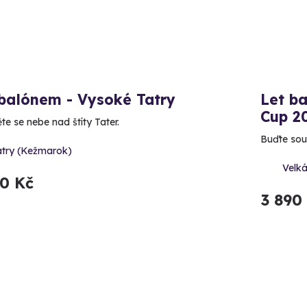
 balónem - Vysoké Tatry
Let b
Cup 2
te se nebe nad štíty Tater.
Buďte sou
atry (Kežmarok)
Velk
90 Kč
3 890