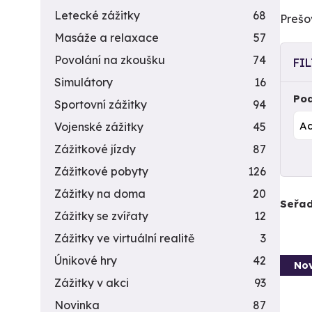
Letecké zážitky
68
Prešo
Masáže a relaxace
57
Povolání na zkoušku
74
FI
Simulátory
16
Pod
Sportovní zážitky
94
Vojenské zážitky
45
Zážitkové jízdy
87
Zážitkové pobyty
126
Zážitky na doma
20
Seřad
Zážitky se zvířaty
12
Zážitky ve virtuální realitě
3
Únikové hry
42
Nov
Zážitky v akci
93
Novinka
87