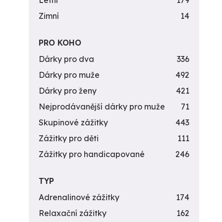
Letní
179
Zimní
14
PRO KOHO
Dárky pro dva
336
Dárky pro muže
492
Dárky pro ženy
421
Nejprodávanější dárky pro muže
71
Skupinové zážitky
443
Zážitky pro děti
111
Zážitky pro handicapované
246
TYP
Adrenalinové zážitky
174
Relaxační zážitky
162