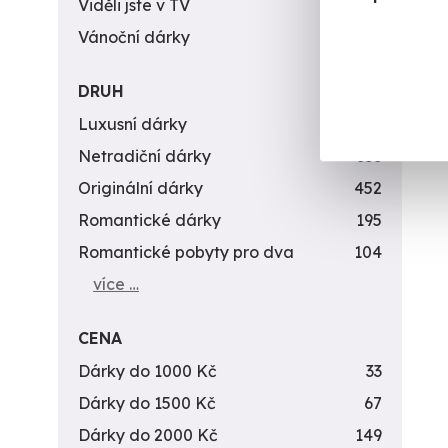
Viděli jste v TV
31
Vánoční dárky
311
DRUH
Luxusní dárky
142
Netradiční dárky
353
Originální dárky
452
Romantické dárky
195
Romantické pobyty pro dva
104
více …
CENA
Dárky do 1000 Kč
33
Dárky do 1500 Kč
67
Dárky do 2000 Kč
149