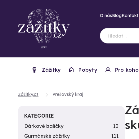
O nás
Blog
Kontakt
Zážitky
Pobyty
Pro koho
Zážitky.cz
Prešovský kraj
Zá
KATEGORIE
sk
Dárkové balíčky
10
Gurmánské zážitky
111