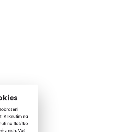
okies
zobrazení
. Kliknutím na
tí na tlačítko
é z nich. Váš