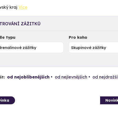
vský kraj
Více
LTROVÁNÍ ZÁŽITKŮ
le typu
Pro koho
od nejoblíbenějších
od nejlevnějších
od nejdražš
it:
inka
Novin