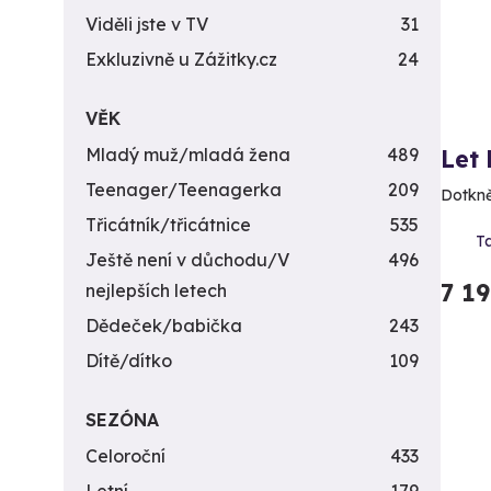
Viděli jste v TV
31
Exkluzivně u Zážitky.cz
24
VĚK
Mladý muž/mladá žena
489
Let
Teenager/Teenagerka
209
Dotkně
Třicátník/třicátnice
535
T
Ještě není v důchodu/V
496
7 1
nejlepších letech
Dědeček/babička
243
Dítě/dítko
109
SEZÓNA
Celoroční
433