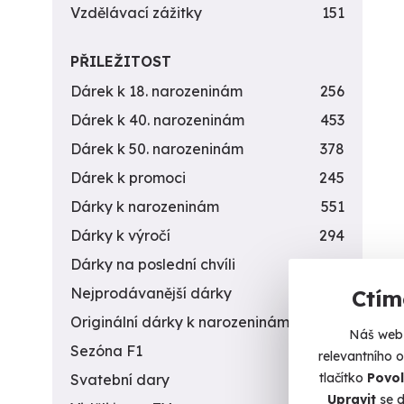
Vzdělávací zážitky
151
PŘILEŽITOST
Dárek k 18. narozeninám
256
Dárek k 40. narozeninám
453
Dárek k 50. narozeninám
378
Dárek k promoci
245
Dárky k narozeninám
551
Dárky k výročí
294
Dárky na poslední chvíli
450
Nejprodávanější dárky
56
Ctím
Originální dárky k narozeninám
422
Náš web 
Sezóna F1
4
relevantního 
tlačítko
Povol
Svatební dary
196
Upravit
se d