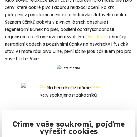
jako skvělá relaxace jsou i častým dárkem pro muže, ale i pro
ženy, které dobré pivo i dobrou relaxaci ocení. Po krk
potopeni v pivní lázni oceníte i ochutnávku zlatavého moku.
Seznam účinků pobytu v pivních lázních obsahuje i
regenerační účinek na pleť, posílení obranyschopnosti
organismu a celkové uvolnění svalstva.
Pivní lázně
přinášejí
netradiční oddech s pozitivními účinky na psychický i fyzický
stav. Ať máte rádi pivo či ne, pivní lázně jsou zážitkem pro pro
vaše blízké.
Více
Na
heureka.cz
máme
96% spokojenost zákazníků.
Co si o nás myslí
Ctíme vaše soukromí, pojďme
vyřešit cookies
Zobraz ohlasy