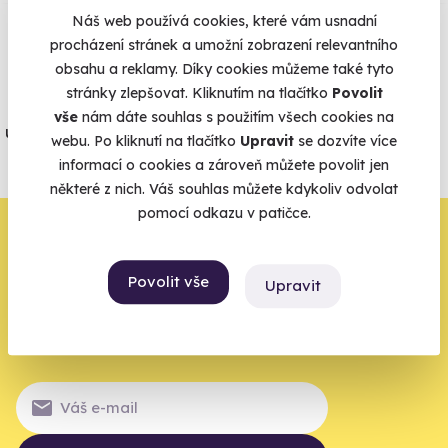
Náš web používá cookies, které vám usnadní
procházení stránek a umožní zobrazení relevantního
Vše umíme pojistit
obsahu a reklamy. Díky cookies můžeme také tyto
stránky zlepšovat. Kliknutím na tlačítko
Povolit
Jeden nikdy neví. Máme nejvyšší
vše
nám dáte souhlas s použitím všech cookies na
úrazové pojištění z nabídky zážitkových
webu. Po kliknutí na tlačítko
Upravit
se dozvíte více
agentur.
informací o cookies a zároveň můžete povolit jen
Vše o pojištění
některé z nich. Váš souhlas můžete kdykoliv odvolat
pomocí odkazu v patičce.
Zbývá jeden krok,
zbytek zařídíme my
Povolit vše
Upravit
Váš e-mail je vstupenka do světa, kde se žije naplno. Pojďte
do toho.