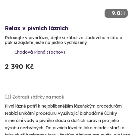
9.0
(1)
Relax v pivních lázních
Relaxujte v pivní lázni, dejte si zábal ze sladového mláta a
pak si zajděte ještě na jedno vychlazený.
Chodová Planá (Tachov)
2 390 Kč
Zobrazit zážitky na mapě
Pivní lázně patří k nejoblíbenějším lázeňským procedurám.
Nabízí unikátní proceduru využívající blahodárné účinky
minerální vody a pivního sladu a dalších surovin pro jeho
výrobu nezbytných. Do pivních lázní to láká mladé i starší a