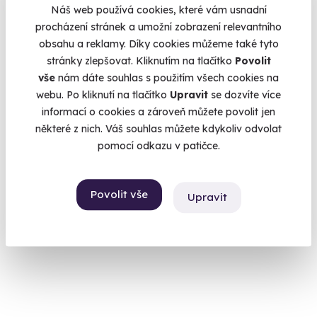
Náš web používá cookies, které vám usnadní
9.5
(5)
procházení stránek a umožní zobrazení relevantního
obsahu a reklamy. Díky cookies můžeme také tyto
Zážitková střelba: Dlouhé zbraně - 6 zbraní
stránky zlepšovat. Kliknutím na tlačítko
Povolit
Z každé zbraně si zastřílíte pětkrát - celkem 30 výstřelů.
vše
nám dáte souhlas s použitím všech cookies na
webu. Po kliknutí na tlačítko
Upravit
se dozvíte více
Budišov nad Budišovkou (okres Opava)
informací o cookies a zároveň můžete povolit jen
(+ 28 dalších lokalit)
některé z nich. Váš souhlas můžete kdykoliv odvolat
1 899 Kč
pomocí odkazu v patičce.
Povolit vše
Upravit
Volný termín už 12. 08. 2026