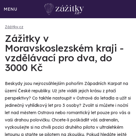
MENU
Zážitky.cz
Zážitky v
Moravskoslezském kraji -
vzdělávací pro dva, do
3000 Kč
Beskydy jsou nejrozsáhlejším pohořím Západních Karpat na
území České republiky. Už jste viděli jejich krásu z ptačí
perspektivy? Co takhle nastoupit v Ostravě do letadla a užít si
jedinečný vyhlídkový let pro 3 osoby? Zvolit si můžete i noční
let nad městem Ostrava nebo romantický let pouze pro vás a
vaši drahou polovičku. Chcete-li poškádlit váš adrenalin,
vyzkoušejte si na chvíli pozici druhého pilota v ultralehkém
letounu a staňte se pilotem na zkoušku. Pokud hledáte ještě