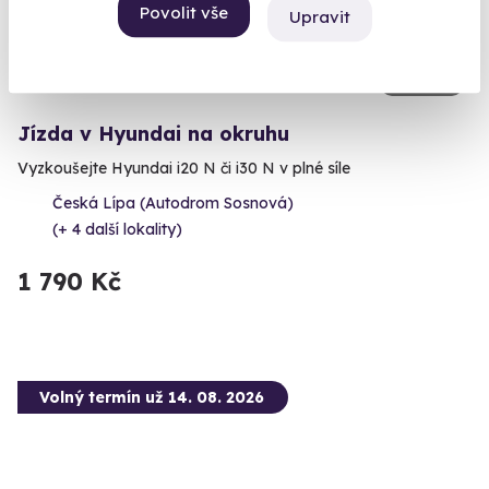
Povolit vše
Upravit
7.0
(1)
Jízda v Hyundai na okruhu
Vyzkoušejte Hyundai i20 N či i30 N v plné síle
Česká Lípa (Autodrom Sosnová)
(+ 4 další lokality)
1 790 Kč
Volný termín už 14. 08. 2026