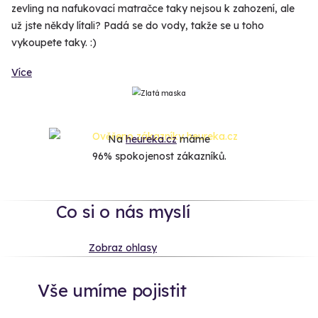
zevling na nafukovací matračce taky nejsou k zahození, ale
už jste někdy lítali? Padá se do vody, takže se u toho
vykoupete taky. :)
Více
Na
heureka.cz
máme
96% spokojenost zákazníků.
Co si o nás myslí
Zobraz ohlasy
Vše umíme pojistit