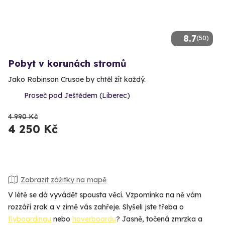
8.7
(50)
Pobyt v korunách stromů
Jako Robinson Crusoe by chtěl žít každý.
Proseč pod Ještědem (Liberec)
4 990 Kč
4 250 Kč
Zobrazit zážitky na mapě
V létě se dá vyvádět spousta věcí. Vzpomínka na ně vám
rozzáří zrak a v zimě vás zahřeje. Slyšeli jste třeba o
flyboardingu
nebo
hoverboardu
? Jasně, točená zmrzka a