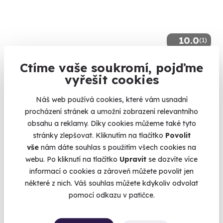
10.0
(1)
Jízda na okruhu ve sportovní Toyotě
Ctíme vaše soukromí, pojďme
vyřešit cookies
Šlápněte do pedálů Toyotě GR86 nebo Toyotě GR Yaris
Česká Lípa (Autodrom Sosnová)
Náš web používá cookies, které vám usnadní
(+ 4 další lokality)
procházení stránek a umožní zobrazení relevantního
obsahu a reklamy. Díky cookies můžeme také tyto
1 490 Kč
stránky zlepšovat. Kliknutím na tlačítko
Povolit
vše
nám dáte souhlas s použitím všech cookies na
webu. Po kliknutí na tlačítko
Upravit
se dozvíte více
informací o cookies a zároveň můžete povolit jen
některé z nich. Váš souhlas můžete kdykoliv odvolat
Volný termín už 14. 08. 2026
pomocí odkazu v patičce.