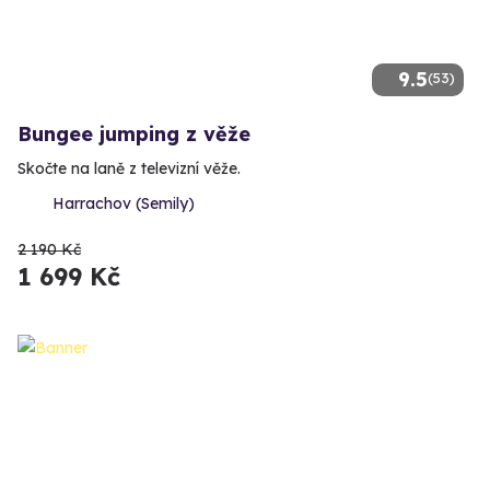
9.5
(53)
Bungee jumping z věže
Skočte na laně z televizní věže.
Harrachov (Semily)
2 190 Kč
1 699 Kč