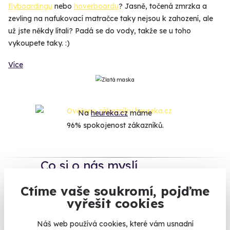
flyboardingu
nebo
hoverboardu
? Jasně, točená zmrzka a
zevling na nafukovací matračce taky nejsou k zahození, ale
už jste někdy lítali? Padá se do vody, takže se u toho
vykoupete taky. :)
Více
Na
heureka.cz
máme
96% spokojenost zákazníků.
Co si o nás myslí
Ctíme vaše soukromí, pojďme
Zobraz ohlasy
vyřešit cookies
Vše umíme pojistit
Náš web používá cookies, které vám usnadní