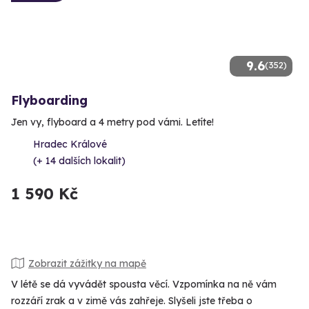
9.6
(352)
Flyboarding
Jen vy, flyboard a 4 metry pod vámi. Letíte!
Hradec Králové
(+ 14 dalších lokalit)
1 590 Kč
Zobrazit zážitky na mapě
V létě se dá vyvádět spousta věcí. Vzpomínka na ně vám
rozzáří zrak a v zimě vás zahřeje. Slyšeli jste třeba o