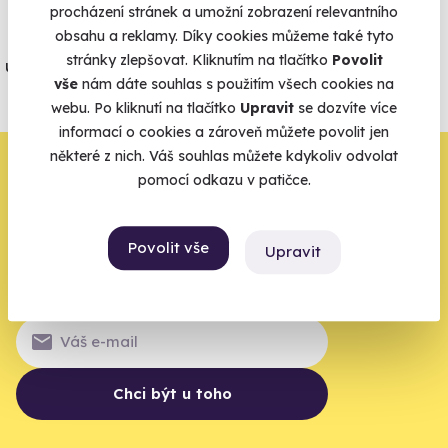
procházení stránek a umožní zobrazení relevantního
obsahu a reklamy. Díky cookies můžeme také tyto
Jeden nikdy neví. Máme nejvyšší
stránky zlepšovat. Kliknutím na tlačítko
Povolit
úrazové pojištění z nabídky zážitkových
vše
nám dáte souhlas s použitím všech cookies na
agentur.
webu. Po kliknutí na tlačítko
Upravit
se dozvíte více
Vše o pojištění
informací o cookies a zároveň můžete povolit jen
některé z nich. Váš souhlas můžete kdykoliv odvolat
Zbývá jeden krok,
pomocí odkazu v patičce.
zbytek zařídíme my
Povolit vše
Upravit
Váš e-mail je vstupenka do světa, kde se žije naplno. Pojďte
do toho.
Chci být u toho