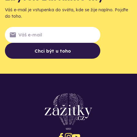
Váš e-mail je vstupenka do světa, kde se žije naplno. Pojďte
do toho.
Chci být u toho