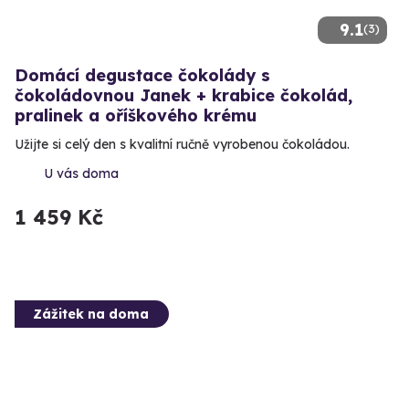
9.1
(3)
Domácí degustace čokolády s
čokoládovnou Janek + krabice čokolád,
pralinek a oříškového krému
Užijte si celý den s kvalitní ručně vyrobenou čokoládou.
U vás doma
1 459 Kč
Zážitek na doma