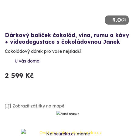
9.0
(2)
Dárkový balíček čokolád, vína, rumu a kávy
+ videodegustace s čokoládovnou Janek
Čokoládový dárek pro vaše nejsladší.
U vás doma
2 599 Kč
Zobrazit zážitky na mapě
Na
heureka.cz
máme