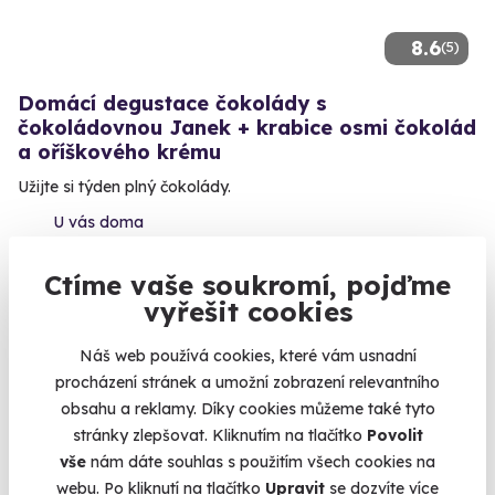
8.6
(5)
Domácí degustace čokolády s
čokoládovnou Janek + krabice osmi čokolád
a oříškového krému
Užijte si týden plný čokolády.
U vás doma
1 799 Kč
Ctíme vaše soukromí, pojďme
vyřešit cookies
Náš web používá cookies, které vám usnadní
procházení stránek a umožní zobrazení relevantního
Exkluzivně u Zážitky.cz
obsahu a reklamy. Díky cookies můžeme také tyto
stránky zlepšovat. Kliknutím na tlačítko
Povolit
Zážitek na doma
vše
nám dáte souhlas s použitím všech cookies na
webu. Po kliknutí na tlačítko
Upravit
se dozvíte více