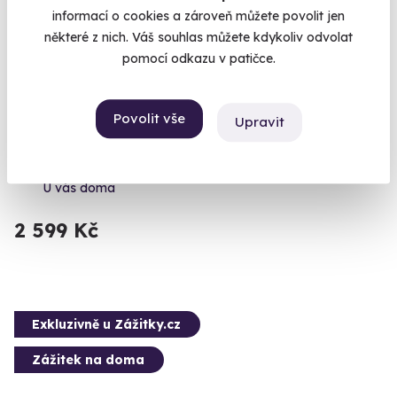
informací o cookies a zároveň můžete povolit jen
některé z nich. Váš souhlas můžete kdykoliv odvolat
7.0
(3)
pomocí odkazu v patičce.
Domácí párování čokolády s čokoládovnou
Janek + krabice čokolád a pralinek + lahev
Povolit vše
Upravit
vína, rum a balíček kávy
Užijte si propojení těch nejlepších chutí.
U vás doma
2 599 Kč
Exkluzivně u Zážitky.cz
Zážitek na doma