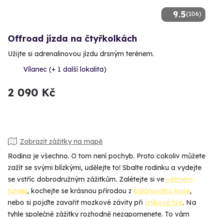
9.5
(106)
Offroad jízda na čtyřkolkách
Užijte si adrenalinovou jízdu drsným terénem.
Vílanec (+ 1 další lokalita)
2 090 Kč
Zobrazit zážitky na mapě
Rodina je všechno. O tom není pochyb. Proto cokoliv můžete
zažít se svými blízkými, udělejte to! Sbalte rodinku a vydejte
se vstříc dobrodružným zážitkům. Zalétejte si ve
větrném
tunelu
, kochejte se krásnou přírodou z
balónového koše
,
nebo si pojďte zavařit mozkové závity při
únikové hře
. Na
tyhle společné zážitky rozhodně nezapomenete. To vám