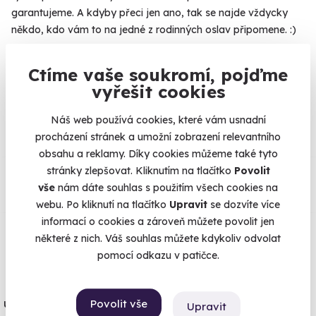
garantujeme. A kdyby přeci jen ano, tak se najde vždycky
někdo, kdo vám to na jedné z rodinných oslav připomene. :)
Ctíme vaše soukromí, pojďme
vyřešit cookies
Na
heureka.cz
máme
96% spokojenost zákazníků.
Náš web používá cookies, které vám usnadní
procházení stránek a umožní zobrazení relevantního
obsahu a reklamy. Díky cookies můžeme také tyto
Co si o nás myslí
stránky zlepšovat. Kliknutím na tlačítko
Povolit
vše
nám dáte souhlas s použitím všech cookies na
Zobraz ohlasy
webu. Po kliknutí na tlačítko
Upravit
se dozvíte více
informací o cookies a zároveň můžete povolit jen
některé z nich. Váš souhlas můžete kdykoliv odvolat
Vše umíme pojistit
pomocí odkazu v patičce.
Jeden nikdy neví. Máme nejvyšší
úrazové pojištění z nabídky zážitkových
Povolit vše
Upravit