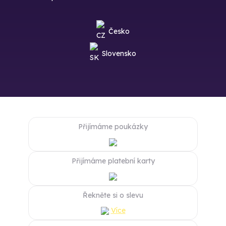
Česko
Slovensko
Přijímáme poukázky
Přijímáme platební karty
Řekněte si o slevu
Více