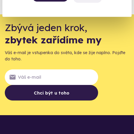
agentur.
Vše o pojištění
Zbývá jeden krok,
zbytek zařídíme my
Váš e-mail je vstupenka do světa, kde se žije naplno. Pojďte
do toho.
Chci být u toho