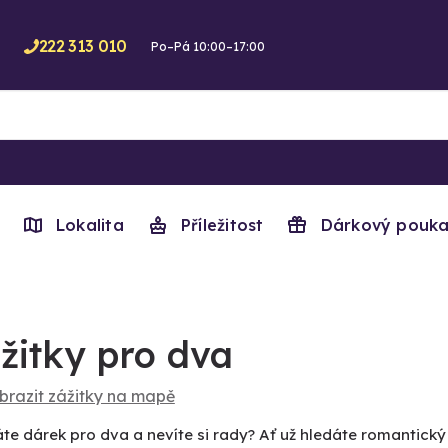
222 313 010
Po–Pá 10:00–17:00
Lokalita
Příležitost
Dárkový pouka
žitky pro dva
brazit zážitky na mapě
áte dárek pro dva a nevíte si rady? Ať už hledáte romantic