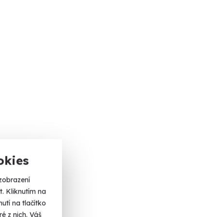
okies
zobrazení
. Kliknutím na
tí na tlačítko
é z nich. Váš