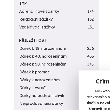
TYP
Adrenalinové zážitky
174
Relaxační zážitky
162
Vzdělávací zážitky
151
PŘILEŽITOST
Dárek k 18. narozeninám
256
Dárek k 40. narozeninám
453
Dárek k 50. narozeninám
378
Dárek k promoci
245
Dárky k narozeninám
551
Ctím
Dárky k výročí
294
Náš web 
Dárky na poslední chvíli
450
relevantního 
tlačítko
Povol
Nejprodávanější dárky
56
Upravit
se d