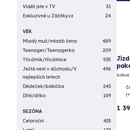
Viděli jste v TV
31
Exkluzivně u Zážitky.cz
24
VĚK
Mladý muž/mladá žena
489
Teenager/Teenagerka
209
Jízd
Třicátník/třicátnice
535
pak
Ještě není v důchodu/V
496
Svítiv
nejlepších letech
Dědeček/babička
243
Če
(+
Dítě/dítko
109
1 3
SEZÓNA
Celoroční
433