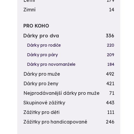
Letní
179
Zimní
14
PRO KOHO
Dárky pro dva
336
Dárky pro rodiče
220
Dárky pro páry
209
Dárky pro novomanžele
184
Dárky pro muže
492
Dárky pro ženy
421
Nejprodávanější dárky pro muže
71
Skupinové zážitky
443
Zážitky pro děti
111
Zážitky pro handicapované
246