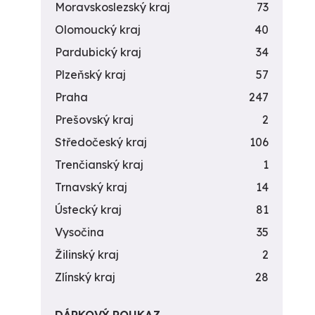
Moravskoslezský kraj
73
Olomoucký kraj
40
Pardubický kraj
34
Plzeňský kraj
57
Praha
247
Prešovský kraj
2
Středočeský kraj
106
Trenčianský kraj
1
Trnavský kraj
14
Ústecký kraj
81
Vysočina
35
Žilinský kraj
2
Zlínský kraj
28