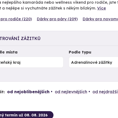
 nejlepšího kamaráda nebo wellness víkend pro rodiče, jste 
 a nejlépe si vychutnáte zážitek s někým blízkým.
Více
pro rodiče (220)
Dárky pro páry (209)
Dárky pro novoma
LTROVÁNÍ ZÁŽITKŮ
le místa
Podle typu
od nejoblíbenějších
od nejlevnějších
od nejdražš
it:
ný termín už 08. 08. 2026