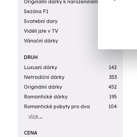
Originální dárky k narozeninám
422
Sezóna F1
4
Svatební dary
196
Viděli jste v TV
31
Vánoční dárky
311
DRUH
Luxusní dárky
142
Netradiční dárky
353
Originální dárky
452
Romantické dárky
195
Romantické pobyty pro dva
104
více …
CENA