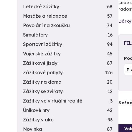
sebe a
Letecké zážitky
68
radost
Masáže a relaxace
57
Dárky 
Povolání na zkoušku
74
Simulátory
16
FI
Sportovní zážitky
94
Vojenské zážitky
45
Pod
Zážitkové jízdy
87
Zážitkové pobyty
126
Zážitky na doma
20
Zážitky se zvířaty
12
Zážitky ve virtuální realitě
3
Seřad
Únikové hry
42
Zážitky v akci
93
Vol
Novinka
87