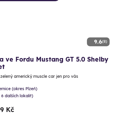
9.6
(8)
a ve Fordu Mustang GT 5.0 Shelby
et
ě zelený americký muscle car jen pro vás
rnice (okres Plzeň)
 6 dalších lokalit)
99 Kč