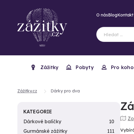
O nás
Blog
Kontakt
Zážitky
Pobyty
Pro koho
Zážitky.cz
Dárky pro dva
Zá
KATEGORIE
Zo
Dárkové balíčky
10
Vybír
Gurmánské zážitky
111