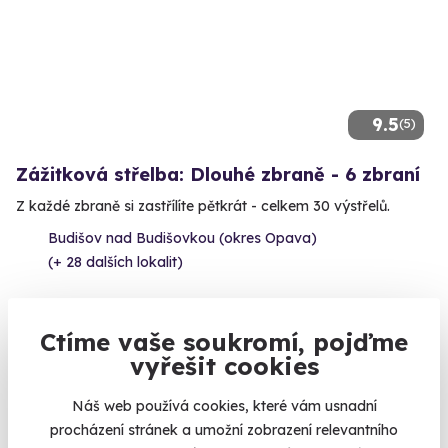
9.5
(5)
Zážitková střelba: Dlouhé zbraně - 6 zbraní
Z každé zbraně si zastřílíte pětkrát - celkem 30 výstřelů.
Budišov nad Budišovkou (okres Opava)
(+ 28 dalších lokalit)
1 899 Kč
Ctíme vaše soukromí, pojďme
vyřešit cookies
Náš web používá cookies, které vám usnadní
Volný termín už 15. 08. 2026
procházení stránek a umožní zobrazení relevantního