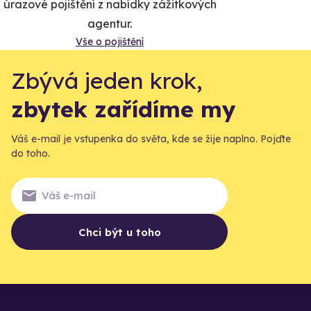
úrazové pojištění z nabídky zážitkových
agentur.
Vše o pojištění
Zbývá jeden krok,
zbytek zařídíme my
Váš e-mail je vstupenka do světa, kde se žije naplno. Pojďte
do toho.
Chci být u toho