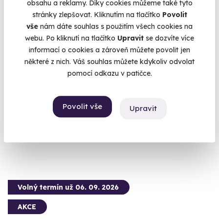
obsahu a reklamy. Díky cookies můžeme také tyto
stránky zlepšovat. Kliknutím na tlačítko
Povolit
vše
nám dáte souhlas s použitím všech cookies na
webu. Po kliknutí na tlačítko
Upravit
se dozvíte více
informací o cookies a zároveň můžete povolit jen
9.6
(12)
některé z nich. Váš souhlas můžete kdykoliv odvolat
pomocí odkazu v patičce.
Základní fotografický kurz
Naučte se ovládat svůj fotoaparát.
Povolit vše
Upravit
Ostrava (+ 4 další lokality)
2 990 Kč
Volný termín už 06. 09. 2026
AKCE