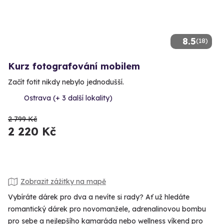
8.5
(18)
Kurz fotografování mobilem
Začít fotit nikdy nebylo jednodušší.
Ostrava (+ 3 další lokality)
2 799 Kč
2 220 Kč
Zobrazit zážitky na mapě
Vybíráte dárek pro dva a nevíte si rady? Ať už hledáte
romantický dárek pro novomanžele, adrenalinovou bombu
pro sebe a nejlepšího kamaráda nebo wellness víkend pro