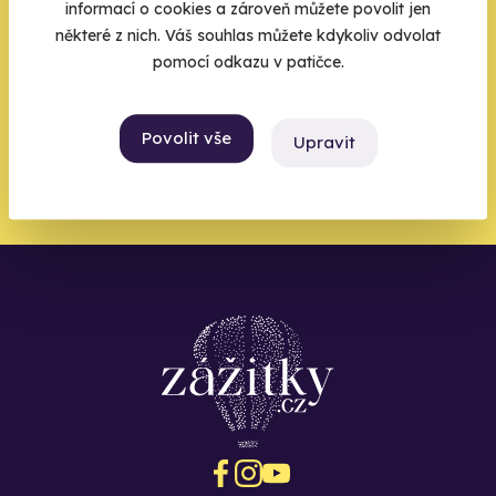
informací o cookies a zároveň můžete povolit jen
Váš e-mail je vstupenka do světa, kde se žije naplno. Pojďte
některé z nich. Váš souhlas můžete kdykoliv odvolat
do toho.
pomocí odkazu v patičce.
Povolit vše
Upravit
Chci být u toho