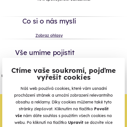
Co si o nás myslí
Zobraz ohlasy
Vše umíme pojistit
Jeden nikdy neví. Máme nejvyšší
Ctíme vaše soukromí, pojďme
úrazové pojištění z nabídky zážitkových
vyřešit cookies
agentur.
Náš web používá cookies, které vám usnadní
Vše o pojištění
procházení stránek a umožní zobrazení relevantního
obsahu a reklamy. Díky cookies můžeme také tyto
Zbývá jeden krok,
stránky zlepšovat. Kliknutím na tlačítko
Povolit
zbytek zařídíme my
vše
nám dáte souhlas s použitím všech cookies na
webu. Po kliknutí na tlačítko
Upravit
se dozvíte více