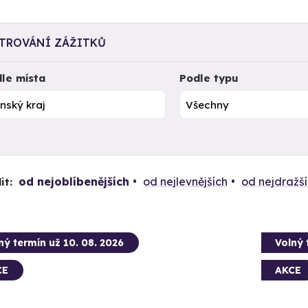
LTROVÁNÍ ZÁŽITKŮ
le místa
Podle typu
od nejoblíbenějších
od nejlevnějších
od nejdražš
it:
ný termín už 10. 08. 2026
Volný 
CE
AKCE