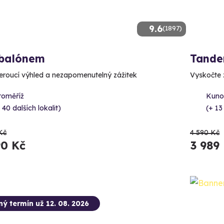
9.6
(1897)
 balónem
Tande
roucí výhled a nezapomenutelný zážitek
Vyskočte z
roměříž
Kunov
 40 dalších lokalit)
(+ 13
Kč
4 590 Kč
90 Kč
3 989
ný termín už 12. 08. 2026