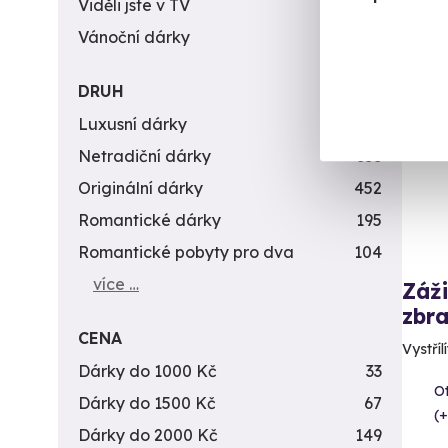
Viděli jste v TV
31
Vánoční dárky
311
Vol
DRUH
Luxusní dárky
142
Netradiční dárky
353
Originální dárky
452
Romantické dárky
195
Romantické pobyty pro dva
104
více …
Záži
zbra
CENA
Vystříl
Dárky do 1000 Kč
33
Ot
Dárky do 1500 Kč
67
(+
Dárky do 2000 Kč
149