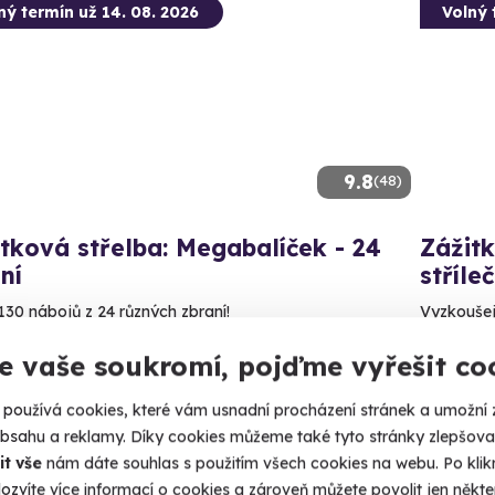
ný termín už 14. 08. 2026
Volný 
9.8
(48)
tková střelba: Megabalíček - 24
Zážitk
ní
stříle
130 nábojů z 24 různých zbraní!
Vyzkoušejt
stříleček!
rokovice - vnitřní střelnice
e vaše soukromí, pojďme vyřešit co
Otrok
 28 dalších lokalit)
(+ 28
používá cookies, které vám usnadní procházení stránek a umožní 
99 Kč
obsahu a reklamy. Díky cookies můžeme také tyto stránky zlepšovat
2 999
it vše
nám dáte souhlas s použitím všech cookies na webu. Po kliknu
ozvíte více informací o cookies a zároveň můžete povolit jen někter