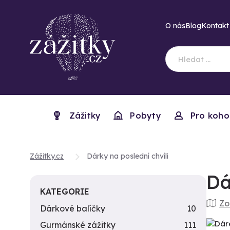
O nás
Blog
Kontakt
Zážitky
Pobyty
Pro koho
Zážitky.cz
Dárky na poslední chvíli
Dá
KATEGORIE
Zo
Dárkové balíčky
10
Gurmánské zážitky
111