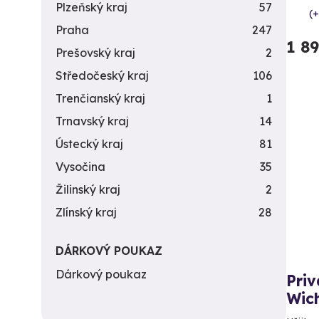
Plzeňský kraj
57
(+
Praha
247
1 8
Prešovský kraj
2
Středočeský kraj
106
Trenčianský kraj
1
Trnavský kraj
14
Ústecký kraj
81
Vysočina
35
Žilinský kraj
2
Zlínský kraj
28
DÁRKOVÝ POUKAZ
Dárkový poukaz
Priv
Wich