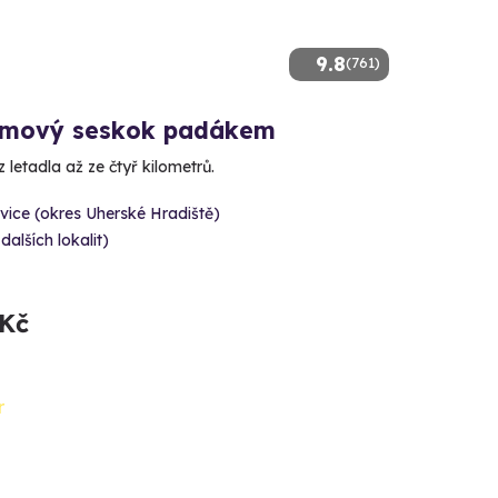
9.8
(761)
mový seskok padákem
 letadla až ze čtyř kilometrů.
ice (okres Uherské Hradiště)
 dalších lokalit)
 Kč