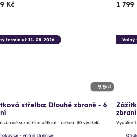
99 Kč
1 799
ný termín už 11. 08. 2026
Volný 
9.5
(5)
tková střelba: Dlouhé zbraně - 6
Zážitk
ní
zbraní
 zbraně si zastřílíte pětkrát - celkem 30 výstřelů.
Vypálíte 1
rokovice - vnitřní střelnice
Otrok