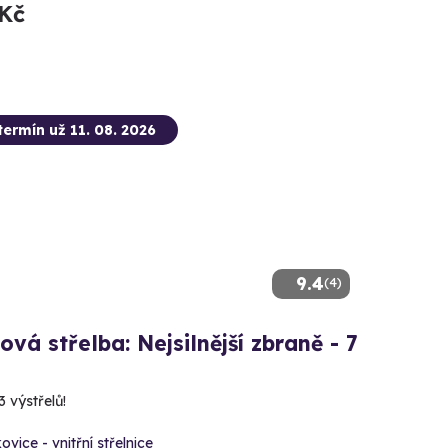
 Kč
termín už 11. 08. 2026
9.4
(4)
ová střelba: Nejsilnější zbraně - 7
3 výstřelů!
ovice - vnitřní střelnice