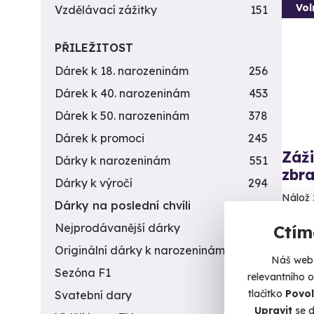
Vol
Vzdělávací zážitky
151
PŘILEŽITOST
Dárek k 18. narozeninám
256
Dárek k 40. narozeninám
453
Dárek k 50. narozeninám
378
Dárek k promoci
245
Záži
Dárky k narozeninám
551
zbra
Dárky k výročí
294
Nálož 
Dárky na poslední chvíli
450
Ot
Nejprodávanější dárky
56
Ctím
(+
Originální dárky k narozeninám
422
Náš web 
Sezóna F1
4
4 9
relevantního 
tlačítko
Povol
Svatební dary
196
Upravit
se d