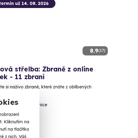
termín už 14. 08. 2026
8.9
(17)
ová střelba: Zbraně z online
ček - 11 zbraní
e si naživo zbraně, které znáte z oblíbených
okies
ovice - vnitřní střelnice
 dalších lokalit)
zobrazení
. Kliknutím na
 Kč
tí na tlačítko
é z nich. Váš