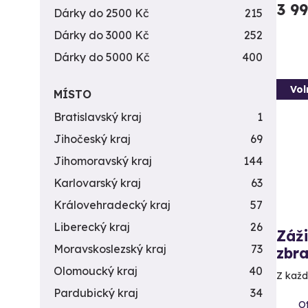
3 9
Dárky do 2500 Kč
215
Dárky do 3000 Kč
252
Dárky do 5000 Kč
400
Vol
MÍSTO
Bratislavský kraj
1
Jihočeský kraj
69
Jihomoravský kraj
144
Karlovarský kraj
63
Královehradecký kraj
57
Liberecký kraj
26
Záži
Moravskoslezský kraj
73
zbra
Olomoucký kraj
40
Z každé
Pardubický kraj
34
Ot