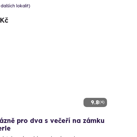
 dalších lokalit)
 Kč
9.8
(4)
lázně pro dva s večeří na zámku
erle