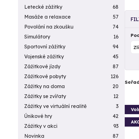
Letecké zážitky
68
Masáže a relaxace
57
FI
Povolání na zkoušku
74
Pod
Simulátory
16
Sportovní zážitky
94
Vojenské zážitky
45
Zážitkové jízdy
87
Zážitkové pobyty
126
Seřad
Zážitky na doma
20
Zážitky se zvířaty
12
Zážitky ve virtuální realitě
3
Vol
Únikové hry
42
AK
Zážitky v akci
93
Novinka
87