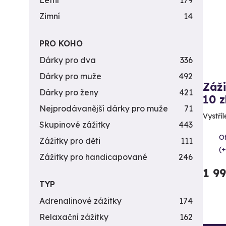
Letní
179
Zimní
14
PRO KOHO
Dárky pro dva
336
Dárky pro muže
492
Záži
Dárky pro ženy
421
10 z
Nejprodávanější dárky pro muže
71
Vystříl
Skupinové zážitky
443
Ot
Zážitky pro děti
111
(+
Zážitky pro handicapované
246
1 9
TYP
Adrenalinové zážitky
174
Relaxační zážitky
162