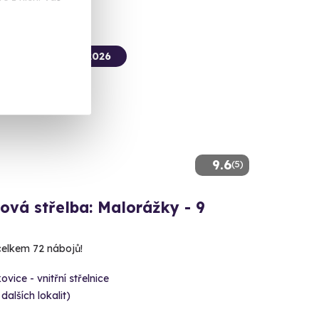
termín už 12. 08. 2026
9.6
(5)
ová střelba: Malorážky - 9
 celkem 72 nábojů!
ovice - vnitřní střelnice
 dalších lokalit)