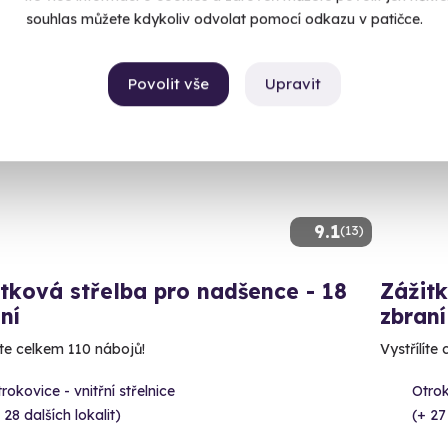
souhlas můžete kdykoliv odvolat pomocí odkazu v patičce.
ný termín už 14. 08. 2026
Volný 
Povolit vše
Upravit
9.1
(13)
tková střelba pro nadšence - 18
Zážitk
ní
zbraní
íte celkem 110 nábojů!
Vystřílíte
rokovice - vnitřní střelnice
Otrok
 28 dalších lokalit)
(+ 27