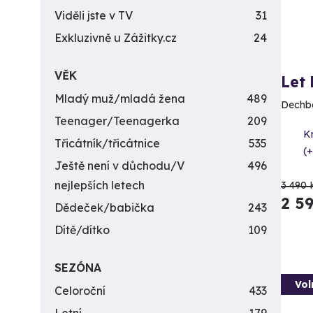
Viděli jste v TV
31
Exkluzivně u Zážitky.cz
24
VĚK
Let
Mladý muž/mladá žena
489
Dechbe
Teenager/Teenagerka
209
K
Třicátník/třicátnice
535
(+
Ještě není v důchodu/V
496
nejlepších letech
3 490 
2 5
Dědeček/babička
243
Dítě/dítko
109
SEZÓNA
Vol
Celoroční
433