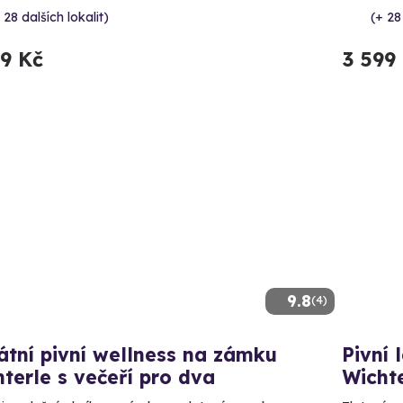
 28 dalších lokalit)
(+ 28
99 Kč
3 599
9.8
(4)
átní pivní wellness na zámku
Pivní 
terle s večeří pro dva
Wicht