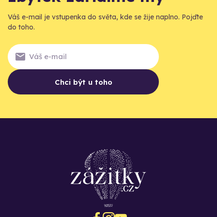
Váš e-mail je vstupenka do světa, kde se žije naplno. Pojďte
do toho.
Chci být u toho