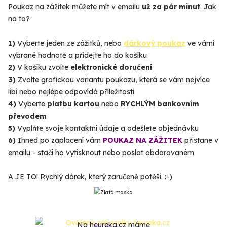
Poukaz na zážitek můžete mít v emailu
už za pár minut
. Jak
na to?
1)
Vyberte jeden ze zážitků, nebo
dárkový poukaz
ve vámi
vybrané hodnotě a přidejte ho do košíku
2)
V košíku zvolte
elektronické doručení
3)
Zvolte grafickou variantu poukazu, která se vám nejvíce
líbí nebo nejlépe odpovídá příležitosti
4)
Vyberte
platbu kartou
nebo
RYCHLÝM bankovním
převodem
5)
Vyplňte svoje kontaktní údaje a odešlete objednávku
6)
Ihned po zaplacení vám
POUKAZ NA ZÁŽITEK
přistane v
emailu - stačí ho vytisknout nebo poslat obdarovaném
A JE TO! Rychlý dárek, který zaručeně potěší. :-)
Na
heureka.cz
máme