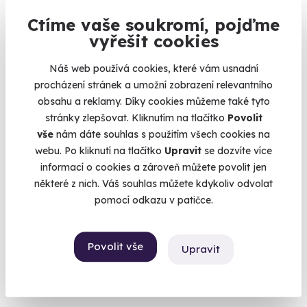
Ctíme vaše soukromí, pojďme
vyřešit cookies
Náš web používá cookies, které vám usnadní
7.0
(1)
procházení stránek a umožní zobrazení relevantního
obsahu a reklamy. Díky cookies můžeme také tyto
Jízda v Hyundai na okruhu
stránky zlepšovat. Kliknutím na tlačítko
Povolit
vše
nám dáte souhlas s použitím všech cookies na
Vyzkoušejte Hyundai i20 N či i30 N v plné síle
webu. Po kliknutí na tlačítko
Upravit
se dozvíte více
Česká Lípa (Autodrom Sosnová)
informací o cookies a zároveň můžete povolit jen
(+ 4 další lokality)
některé z nich. Váš souhlas můžete kdykoliv odvolat
pomocí odkazu v patičce.
1 790 Kč
Povolit vše
Upravit