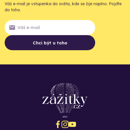
Váš e-mail je vstupenka do světa, kde se žije naplno. Pojďte
do toho.
Chci být u toho