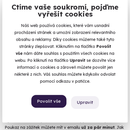
Ctíme vaše soukromí, pojďme
vyřešit cookies
8.3
(4)
Náš web používá cookies, které vám usnadní
Venkovní úniková hra: Vinařská cyklo-
procházení stránek a umožní zobrazení relevantního
únikovka
obsahu a reklamy. Díky cookies můžeme také tyto
stránky zlepšovat. Kliknutím na tlačítko
Povolit
Nezapomenutelný den plný záhad, čerstvého vzduchu a
sklenky výborného vína
vše
nám dáte souhlas s použitím všech cookies na
webu. Po kliknutí na tlačítko
Upravit
se dozvíte více
Němčičky (+ 1 další lokalita)
informací o cookies a zároveň můžete povolit jen
990 Kč
některé z nich. Váš souhlas můžete kdykoliv odvolat
pomocí odkazu v patičce.
Povolit vše
Upravit
Zobrazit zážitky na mapě
Zapomněli jste pořídit dárek a bojíte se, že přijdete na oslavu
s prázdnou? Nebojte, last minute dárky jsou naše specialita!
Poukaz na zážitek můžete mít v emailu
už za pár minut
. Jak