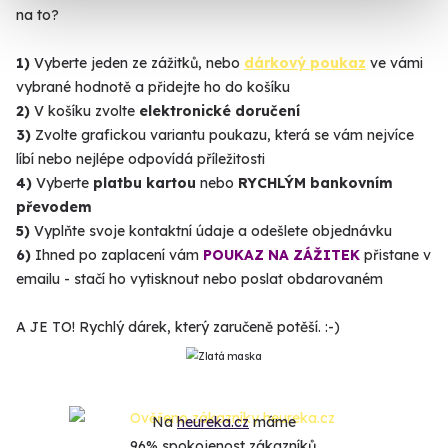
na to?
1)
Vyberte jeden ze zážitků, nebo
dárkový poukaz
ve vámi
vybrané hodnotě a přidejte ho do košíku
2)
V košíku zvolte
elektronické doručení
3)
Zvolte grafickou variantu poukazu, která se vám nejvíce
líbí nebo nejlépe odpovídá příležitosti
4)
Vyberte
platbu kartou
nebo
RYCHLÝM bankovním
převodem
5)
Vyplňte svoje kontaktní údaje a odešlete objednávku
6)
Ihned po zaplacení vám
POUKAZ NA ZÁŽITEK
přistane v
emailu - stačí ho vytisknout nebo poslat obdarovaném
A JE TO! Rychlý dárek, který zaručeně potěší. :-)
Na
heureka.cz
máme
96% spokojenost zákazníků.