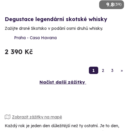
9.8
(39)
Degustace legendární skotské whisky
Zažijte drsné Skotsko v podání osmi druhů whisky.
Praha - Casa Havana
2 390 Kč
1
2
3
»
Načíst další zážitky
Zobrazit zážitky na mapě
Každý rok je jeden den důležitější než ty ostatní. Je to den,