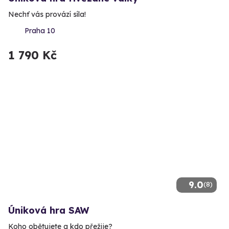
Nechť vás provází síla!
Praha 10
1 790 Kč
9.0
(8)
Úniková hra SAW
Koho obětujete a kdo přežije?