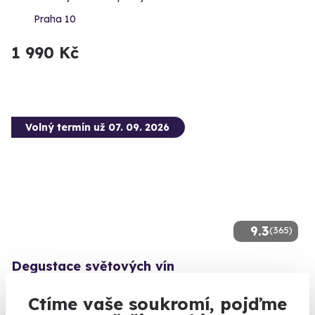
Praha 10
1 990 Kč
Volný termín už 07. 09. 2026
9.3
(365)
Degustace světových vín
Ochutnejte ta nejlepší světová vína.
Ctíme vaše soukromí, pojďme
Praha 2