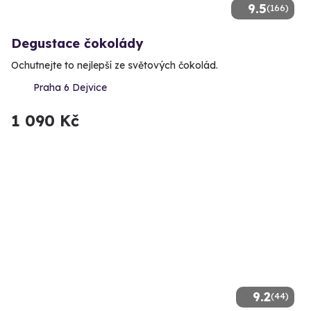
9.5
(166)
Degustace čokolády
Ochutnejte to nejlepší ze světových čokolád.
Praha 6 Dejvice
1 090 Kč
9.2
(44)