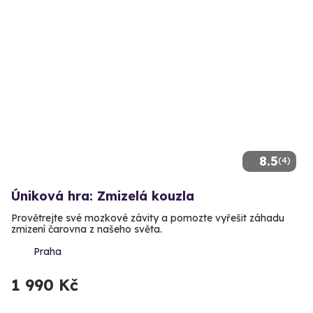
8.5
(4)
Úniková hra: Zmizelá kouzla
Provětrejte své mozkové závity a pomozte vyřešit záhadu
zmizení čarovna z našeho světa.
Praha
1 990 Kč