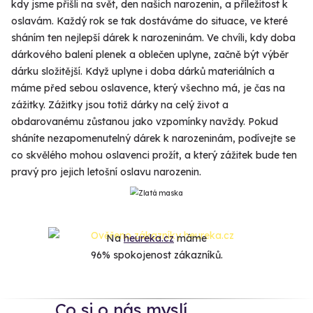
kdy jsme přišli na svět, den našich narozenin, a příležitost k
oslavám. Každý rok se tak dostáváme do situace, ve které
sháním ten nejlepší dárek k narozeninám. Ve chvíli, kdy doba
dárkového balení plenek a oblečen uplyne, začně být výběr
dárku složitější. Když uplyne i doba dárků materiálních a
máme před sebou oslavence, který všechno má, je čas na
zážitky. Zážitky jsou totiž dárky na celý život a
obdarovanému zůstanou jako vzpomínky navždy. Pokud
sháníte nezapomenutelný dárek k narozeninám, podívejte se
co skvělého mohou oslavenci prožít, a který zážitek bude ten
pravý pro jejich letošní oslavu narozenin.
Na
heureka.cz
máme
96% spokojenost zákazníků.
Co si o nás myslí