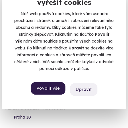
vyřešit cookies
1 090 Kč
Náš web používá cookies, které vám usnadní
procházení stránek a umožní zobrazení relevantního
obsahu a reklamy. Díky cookies můžeme také tyto
stránky zlepšovat. Kliknutím na tlačítko
Povolit
vše
nám dáte souhlas s použitím všech cookies na
webu. Po kliknutí na tlačítko
Upravit
se dozvíte více
informací o cookies a zároveň můžete povolit jen
některé z nich. Váš souhlas můžete kdykoliv odvolat
pomocí odkazu v patičce.
9.7
(22)
Povolit vše
Upravit
Úniková hra pro dva - Zkáza Titaniku
Rande na Titaniku - kdo to má?
Praha 10