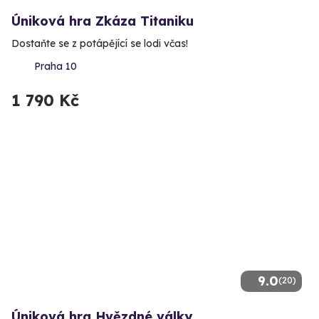
Úniková hra Zkáza Titaniku
Dostaňte se z potápějící se lodi včas!
Praha 10
1 790 Kč
9.0
(20)
Úniková hra Hvězdné války