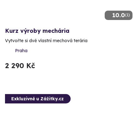
10.0
(1)
Kurz výroby mechária
Vytvořte si dvě vlastní mechová terária
Praha
2 290 Kč
Exkluzivně u Zážitky.cz