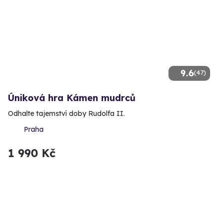
9.6
(47)
Úniková hra Kámen mudrců
Odhalte tajemství doby Rudolfa II.
Praha
1 990 Kč