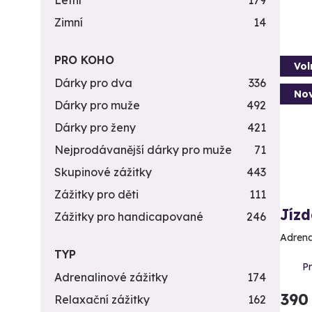
Letní
179
Zimní
14
PRO KOHO
Vol
Dárky pro dva
336
Nov
Dárky pro muže
492
Dárky pro ženy
421
Nejprodávanější dárky pro muže
71
Skupinové zážitky
443
Zážitky pro děti
111
Jízd
Zážitky pro handicapované
246
Adrena
TYP
Pr
Adrenalinové zážitky
174
390
Relaxační zážitky
162