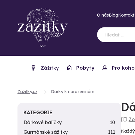
O nás
Blog
Kontakt
Zážitky
Pobyty
Pro koho
Zážitky.cz
Dárky k narozeninám
Dá
KATEGORIE
Zo
Dárkové balíčky
10
Každý 
Gurmánské zážitky
111