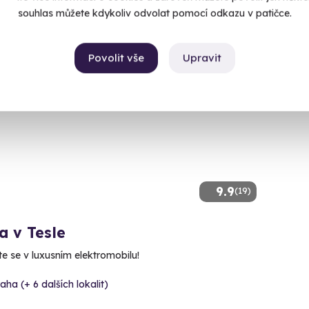
999 K
souhlas můžete kdykoliv odvolat pomocí odkazu v patičce.
Povolit vše
Upravit
9.9
(19)
a v Tesle
te se v luxusním elektromobilu!
aha (+ 6 dalších lokalit)