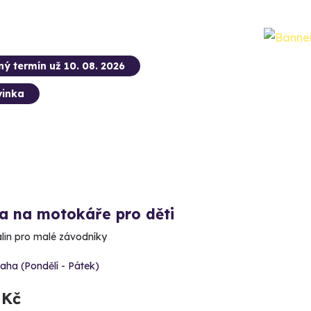
ný termín už 10. 08. 2026
inka
a na motokáře pro děti
lin pro malé závodníky
aha (Pondělí - Pátek)
 Kč