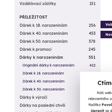
Vzdělávací zážitky
151
PŘILEŽITOST
Vol
Dárek k 18. narozeninám
256
Dárek k 40. narozeninám
453
Nov
Dárek k 50. narozeninám
378
Dárek k promoci
245
Dárky k narozeninám
551
Originální dárky k narozeninám
422
Dárek k 18. narozeninám
256
Jíz
Dárek k 40. narozeninám
453
Ctím
Adrena
Dárek k 50. narozeninám
378
Náš web 
Pr
Dárky k výročí
294
relevantního 
tlačítko
Povol
Dárky na poslední chvíli
450
790
Upravit
se d