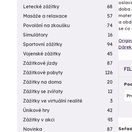
oslavá
Letecké zážitky
68
doba d
materi
Masáže a relaxace
57
a obd
Povolání na zkoušku
74
se co 
Simulátory
16
Origin
Sportovní zážitky
94
Dárek 
Vojenské zážitky
45
Zážitkové jízdy
87
FI
Zážitkové pobyty
126
Zážitky na doma
20
Pod
Zážitky se zvířaty
12
Zážitky ve virtuální realitě
3
Únikové hry
42
Zážitky v akci
93
Seřad
Novinka
87