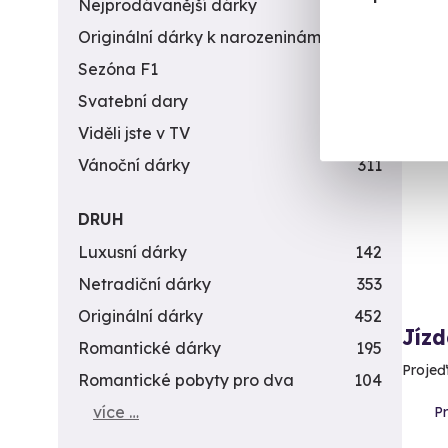
Nejprodávanější dárky
56
Originální dárky k narozeninám
422
Sezóna F1
4
Svatební dary
196
Viděli jste v TV
31
Vánoční dárky
311
DRUH
Luxusní dárky
142
Netradiční dárky
353
Originální dárky
452
Jízd
Romantické dárky
195
Projeď
Romantické pobyty pro dva
104
více …
Pr