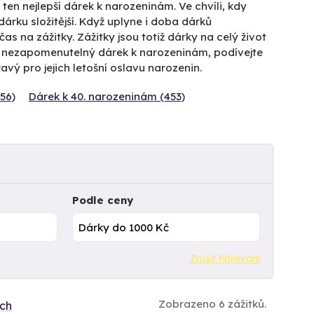
en nejlepší dárek k narozeninám. Ve chvíli, kdy
rku složitější. Když uplyne i doba dárků
 na zážitky. Zážitky jsou totiž dárky na celý život
 nezapomenutelný dárek k narozeninám, podívejte
avý pro jejich letošní oslavu narozenin.
56)
Dárek k 40. narozeninám (453)
Podle ceny
Zrušit filtrování
Zobrazeno 6 zážitků.
ích