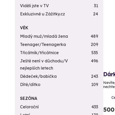
Viděli jste v TV
31
Exkluzivně u Zážitky.cz
24
VĚK
Mladý muž/mladá žena
489
Teenager/Teenagerka
209
Třicátník/třicátnice
535
Ještě není v důchodu/V
496
nejlepších letech
Dár
Dědeček/babička
243
Nevíte
Dítě/dítko
109
nechte
C
SEZÓNA
Celoroční
433
500