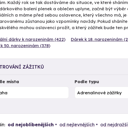
m. Každý rok se tak dostáváme do situace, ve které sháním t
árkového balení plenek a oblečen uplyne, začně být výběr dá
álních a máme před sebou oslavence, který všechno má, je čas
arovanému zůstanou jako vzpomínky navždy. Pokud sháníte
skvělého mohou oslavenci prožít, a který zážitek bude ten pr
ální dárky k narozeninám (422)
Dárek k 18. narozeninám (2
k 50. narozeninám (378)
LTROVÁNÍ ZÁŽITKŮ
le místa
Podle typu
od nejoblíbenějších
od nejlevnějších
od nejdražš
it: