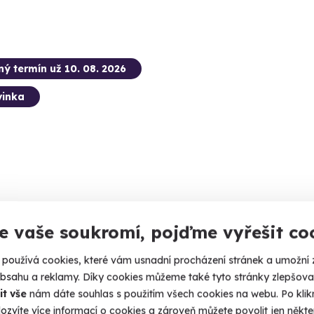
ný termín už 10. 08. 2026
inka
da na motokárách pro rodiny
Paintb
e vaše soukromí, pojďme vyřešit co
lin do každé rodiny
Zažijte ba
používá cookies, které vám usnadní procházení stránek a umožní 
aha (Pondělí - Pátek)
Prah
obsahu a reklamy. Díky cookies můžeme také tyto stránky zlepšovat
(+ 2 d
it vše
nám dáte souhlas s použitím všech cookies na webu. Po kliknu
 Kč
ozvíte více informací o cookies a zároveň můžete povolit jen někter