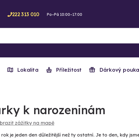
222 313 010
Po–Pá 10:00–17:00
Lokalita
Příležitost
Dárkový pouka
rky k narozeninám
brazit zážitky na mapě
rok je jeden den důležitější než ty ostatní. Je to den, kdy jsme