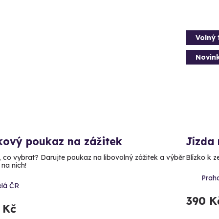
Volný 
Novin
kový poukaz na zážitek
Jízda
, co vybrat? Darujte poukaz na libovolný zážitek a výběr
Blízko k z
 na nich!
Praha
elá ČR
390 K
 Kč