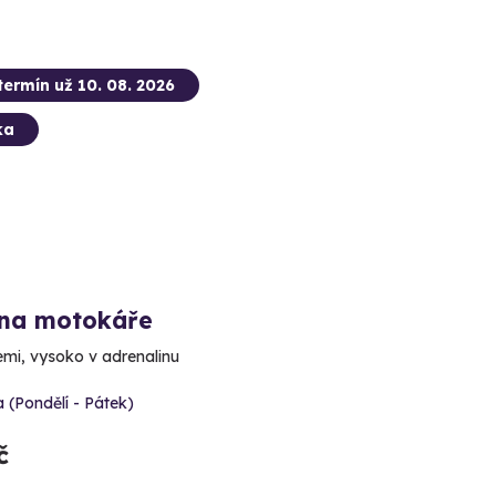
termín už 10. 08. 2026
ka
 na motokáře
emi, vysoko v adrenalinu
 (Pondělí - Pátek)
č