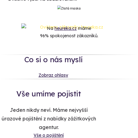
Na
heureka.cz
máme
96% spokojenost zákazníků.
Co si o nás myslí
Zobraz ohlasy
Vše umíme pojistit
Jeden nikdy neví. Máme nejvyšší
úrazové pojištění z nabídky zážitkových
agentur.
Vše o pojištění