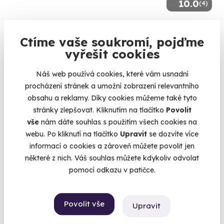
10.0
(4)
Aroma masáž se vstupem do saunového
světa
Ctíme vaše soukromí, pojďme
vyřešit cookies
Chvíle klidu a regenerace jen pro vás.
Praha Čestlice (Praha-východ)
Náš web používá cookies, které vám usnadní
procházení stránek a umožní zobrazení relevantního
1 790 Kč
obsahu a reklamy. Díky cookies můžeme také tyto
stránky zlepšovat. Kliknutím na tlačítko
Povolit
vše
nám dáte souhlas s použitím všech cookies na
webu. Po kliknutí na tlačítko
Upravit
se dozvíte více
informací o cookies a zároveň můžete povolit jen
Novinka
některé z nich. Váš souhlas můžete kdykoliv odvolat
pomocí odkazu v patičce.
Povolit vše
Upravit
10.0
(1)