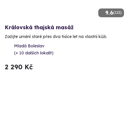
9.6
(112)
Královská thajská masáž
Zažijte umění staré přes dva tisíce let na vlastní kůži.
Mladá Boleslav
(+ 10 dalších lokalit)
2 290 Kč