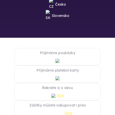
Česko
Slovensko
Přijímáme poukázky
Přijímáme platební karty
Řekněte si o slevu
Více
Zážitky můžete nakupovat i přes
Více