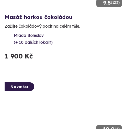
9.5
(123)
Masáž horkou čokoládou
Zažijte čokoládový pocit na celém těle.
Mladá Boleslav
(+ 10 dalších lokalit)
1 900 Kč
Novinka
(4)