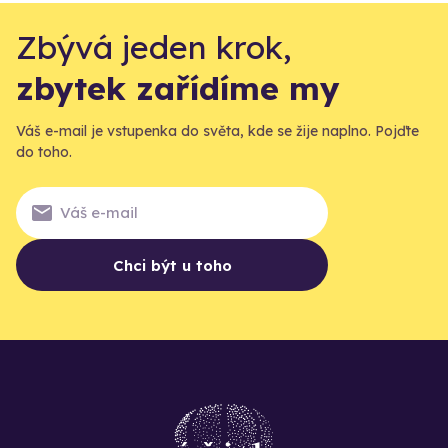
Zbývá jeden krok,
zbytek zařídíme my
Váš e-mail je vstupenka do světa, kde se žije naplno. Pojďte
do toho.
Chci být u toho