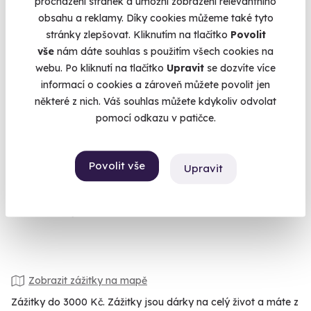
procházení stránek a umožní zobrazení relevantního
obsahu a reklamy. Díky cookies můžeme také tyto
stránky zlepšovat. Kliknutím na tlačítko
Povolit
vše
nám dáte souhlas s použitím všech cookies na
webu. Po kliknutí na tlačítko
Upravit
se dozvíte více
9.6
(8)
informací o cookies a zároveň můžete povolit jen
některé z nich. Váš souhlas můžete kdykoliv odvolat
Jízda ve Fordu Mustang GT 5.0 Shelby
pomocí odkazu v patičce.
paket
Svítivě zelený americký muscle car jen pro vás
Povolit vše
Upravit
Ostrava (+ 6 dalších lokalit)
1 399 Kč
Zobrazit zážitky na mapě
Zážitky do 3000 Kč. Zážitky jsou dárky na celý život a máte z