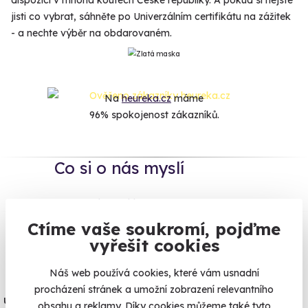
dispozici v mnoha koutech České republiky. A pokud si nejste
jisti co vybrat, sáhněte po Univerzálním certifikátu na zážitek
- a nechte výběr na obdarovaném.
Na
heureka.cz
máme
96% spokojenost zákazníků.
Co si o nás myslí
Zobraz ohlasy
Ctíme vaše soukromí, pojďme
Vše umíme pojistit
vyřešit cookies
Náš web používá cookies, které vám usnadní
Jeden nikdy neví. Máme nejvyšší
procházení stránek a umožní zobrazení relevantního
úrazové pojištění z nabídky zážitkových
obsahu a reklamy. Díky cookies můžeme také tyto