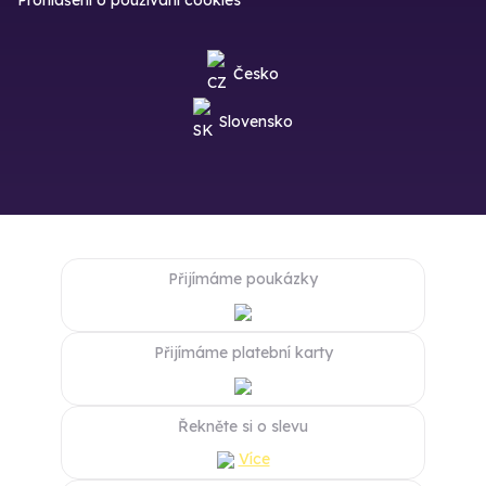
Česko
Slovensko
Přijímáme poukázky
Přijímáme platební karty
Řekněte si o slevu
Více