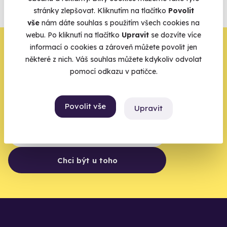
agentur.
stránky zlepšovat. Kliknutím na tlačítko
Povolit
Vše o pojištění
vše
nám dáte souhlas s použitím všech cookies na
webu. Po kliknutí na tlačítko
Upravit
se dozvíte více
Zbývá jeden krok,
informací o cookies a zároveň můžete povolit jen
některé z nich. Váš souhlas můžete kdykoliv odvolat
zbytek zařídíme my
pomocí odkazu v patičce.
Váš e-mail je vstupenka do světa, kde se žije naplno. Pojďte
do toho.
Povolit vše
Upravit
Chci být u toho