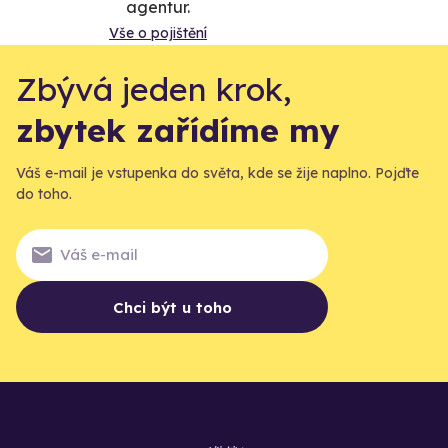
agentur.
Vše o pojištění
Zbývá jeden krok,
zbytek zařídíme my
Váš e-mail je vstupenka do světa, kde se žije naplno. Pojďte
do toho.
Chci být u toho