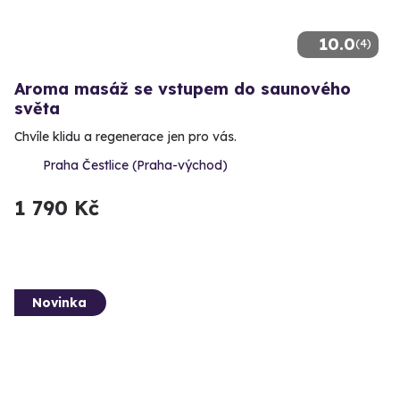
10.0
(4)
Aroma masáž se vstupem do saunového
světa
Chvíle klidu a regenerace jen pro vás.
Praha Čestlice (Praha-východ)
1 790 Kč
Novinka