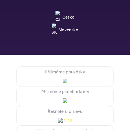
Česko
Slovensko
Přijímáme poukázky
Přijímáme platební karty
Řekněte si o slevu
Více