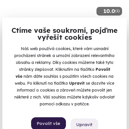
10.0
(1)
Večerní relax v Aquapalace Praha
Ctíme vaše soukromí, pojďme
Saunový svět, aroma masáž i vstup do paláce relaxu ve
vyřešit cookies
vodním světě
Praha Čestlice (Praha-východ)
Náš web používá cookies, které vám usnadní
procházení stránek a umožní zobrazení relevantního
1 780 Kč
obsahu a reklamy. Díky cookies můžeme také tyto
stránky zlepšovat. Kliknutím na tlačítko
Povolit
vše
nám dáte souhlas s použitím všech cookies na
webu. Po kliknutí na tlačítko
Upravit
se dozvíte více
informací o cookies a zároveň můžete povolit jen
AKCE
některé z nich. Váš souhlas můžete kdykoliv odvolat
pomocí odkazu v patičce.
Povolit vše
Upravit