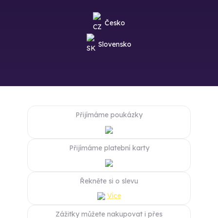
Česko
Slovensko
Přijímáme poukázky
Přijímáme platební karty
Řekněte si o slevu
Více
Zážitky můžete nakupovat i přes