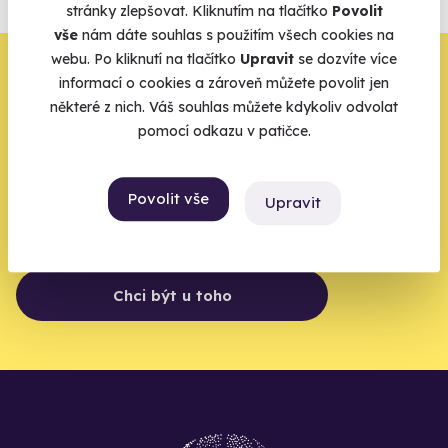
stránky zlepšovat. Kliknutím na tlačítko
Povolit
Vše o pojištění
vše
nám dáte souhlas s použitím všech cookies na
webu. Po kliknutí na tlačítko
Upravit
se dozvíte více
Zbývá jeden krok,
informací o cookies a zároveň můžete povolit jen
některé z nich. Váš souhlas můžete kdykoliv odvolat
zbytek zařídíme my
pomocí odkazu v patičce.
Váš e-mail je vstupenka do světa, kde se žije naplno. Pojďte
do toho.
Povolit vše
Upravit
Chci být u toho