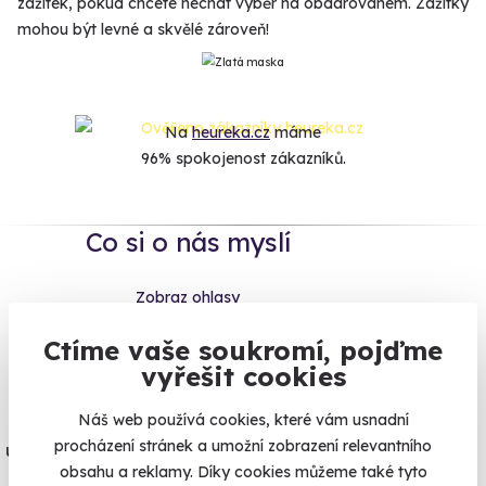
zážitek, pokud chcete nechat výběr na obdarovaném. Zážitky
mohou být levné a skvělé zároveň!
Na
heureka.cz
máme
96% spokojenost zákazníků.
Co si o nás myslí
Zobraz ohlasy
Ctíme vaše soukromí, pojďme
Vše umíme pojistit
vyřešit cookies
Jeden nikdy neví. Máme nejvyšší
Náš web používá cookies, které vám usnadní
procházení stránek a umožní zobrazení relevantního
úrazové pojištění z nabídky zážitkových
obsahu a reklamy. Díky cookies můžeme také tyto
agentur.