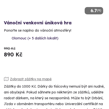
6.7
(9)
Vánoční venkovní úniková hra
Ponořte se naplno do vánoční atmosféry!
Olomouc (+ 5 dalších lokalit)
990 Kč
890 Kč
Zobrazit zážitky na mapě
Zážitky do 1000 Kč. Dárky do tísícovky nemusí být ani nudné,
ani obyčejné. Pokud sáhnete po některým ze zážitků, uděláte
radost dárkem, na který se nezapomíná. Může to být Drbání,
Jízda v obrněném transportéru nebo Univerzální certifikát na