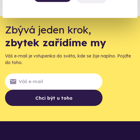
agentur.
Vše o pojištění
Zbývá jeden krok,
zbytek zařídíme my
Váš e-mail je vstupenka do světa, kde se žije naplno. Pojďte
do toho.
Chci být u toho