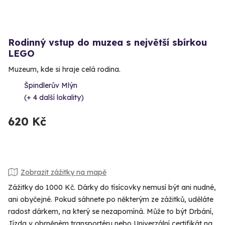
Rodinný vstup do muzea s největší sbírkou
LEGO
Muzeum, kde si hraje celá rodina.
Špindlerův Mlýn
(+ 4 další lokality)
620 Kč
Zobrazit zážitky na mapě
Zážitky do 1000 Kč. Dárky do tísícovky nemusí být ani nudné,
ani obyčejné. Pokud sáhnete po některým ze zážitků, uděláte
radost dárkem, na který se nezapomíná. Může to být Drbání,
Jízda v obrněném transportéru nebo Univerzální certifikát na