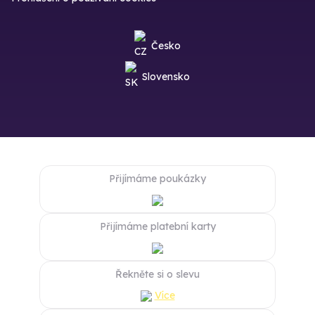
Česko
Slovensko
Přijímáme poukázky
Přijímáme platební karty
Řekněte si o slevu
Více