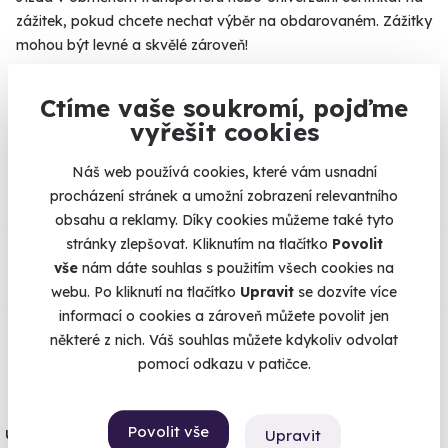
zážitek, pokud chcete nechat výběr na obdarovaném. Zážitky
mohou být levné a skvělé zároveň!
Ctíme vaše soukromí, pojďme
vyřešit cookies
Na
heureka.cz
máme
96% spokojenost zákazníků.
Náš web používá cookies, které vám usnadní
procházení stránek a umožní zobrazení relevantního
obsahu a reklamy. Díky cookies můžeme také tyto
Co si o nás myslí
stránky zlepšovat. Kliknutím na tlačítko
Povolit
vše
nám dáte souhlas s použitím všech cookies na
webu. Po kliknutí na tlačítko
Upravit
se dozvíte více
Zobraz ohlasy
informací o cookies a zároveň můžete povolit jen
některé z nich. Váš souhlas můžete kdykoliv odvolat
Vše umíme pojistit
pomocí odkazu v patičce.
Jeden nikdy neví. Máme nejvyšší
Povolit vše
úrazové pojištění z nabídky zážitkových
Upravit