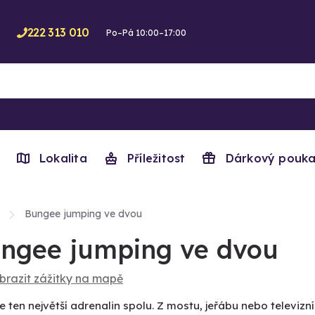
222 313 010
Po–Pá 10:00–17:00
Lokalita
Příležitost
Dárkový pouka
Bungee jumping ve dvou
ngee jumping ve dvou
brazit zážitky na mapě
te ten největší adrenalin spolu. Z mostu, jeřábu nebo televiz