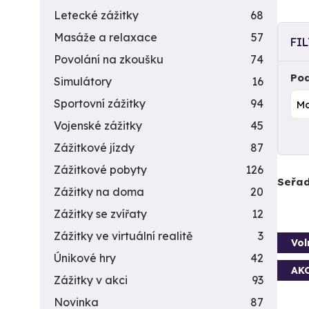
Letecké zážitky
68
Masáže a relaxace
57
FI
Povolání na zkoušku
74
Pod
Simulátory
16
Sportovní zážitky
94
Vojenské zážitky
45
Zážitkové jízdy
87
Zážitkové pobyty
126
Seřad
Zážitky na doma
20
Zážitky se zvířaty
12
Zážitky ve virtuální realitě
3
Vol
Únikové hry
42
AK
Zážitky v akci
93
Novinka
87