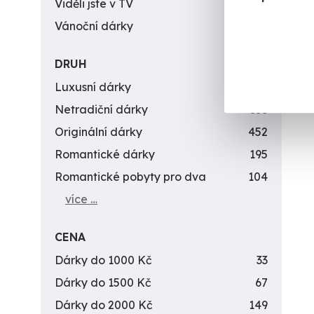
Viděli jste v TV
31
Vánoční dárky
311
DRUH
Luxusní dárky
142
Netradiční dárky
353
Originální dárky
452
Romantické dárky
195
Romantické pobyty pro dva
104
více …
CENA
Dárky do 1000 Kč
33
Dárky do 1500 Kč
67
Dárky do 2000 Kč
149