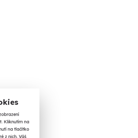
okies
zobrazení
. Kliknutím na
tí na tlačítko
é z nich. Váš