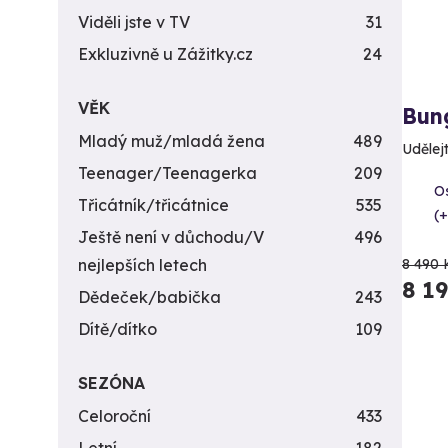
Viděli jste v TV
31
Exkluzivně u Zážitky.cz
24
VĚK
Bun
Mladý muž/mladá žena
489
Udělejt
Teenager/Teenagerka
209
O
Třicátník/třicátnice
535
(+
Ještě není v důchodu/V
496
nejlepších letech
8 490 
8 1
Dědeček/babička
243
Dítě/dítko
109
SEZÓNA
Celoroční
433