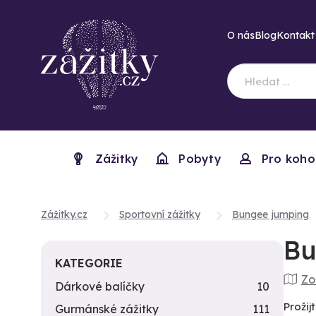
O nás
Blog
Kontakt
Zážitky
Pobyty
Pro koho
Zážitky.cz
Sportovní zážitky
Bungee jumping
Bu
KATEGORIE
Zo
Dárkové balíčky
10
Prožij
Gurmánské zážitky
111