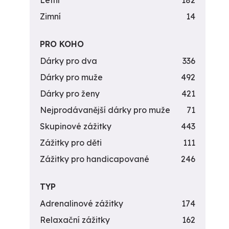
Letní
182
Zimní
14
PRO KOHO
Dárky pro dva
336
Dárky pro muže
492
Dárky pro ženy
421
Nejprodávanější dárky pro muže
71
Skupinové zážitky
443
Zážitky pro děti
111
Zážitky pro handicapované
246
TYP
Adrenalinové zážitky
174
Relaxační zážitky
162