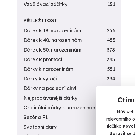
Vzdělávací zážitky
151
PŘILEŽITOST
Dárek k 18. narozeninám
256
Dárek k 40. narozeninám
453
Dárek k 50. narozeninám
378
Dárek k promoci
245
Dárky k narozeninám
551
Dárky k výročí
294
Dárky na poslední chvíli
450
Nejprodávanější dárky
56
Ctím
Originální dárky k narozeninám
422
Náš web 
Sezóna F1
4
relevantního 
tlačítko
Povol
Svatební dary
196
Upravit
se d