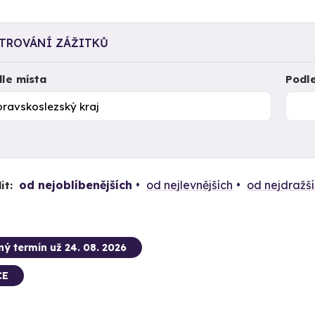
LTROVÁNÍ ZÁŽITKŮ
le místa
Podl
od nejoblíbenějších
od nejlevnějších
od nejdražš
it:
ný termín už 24. 08. 2026
CE