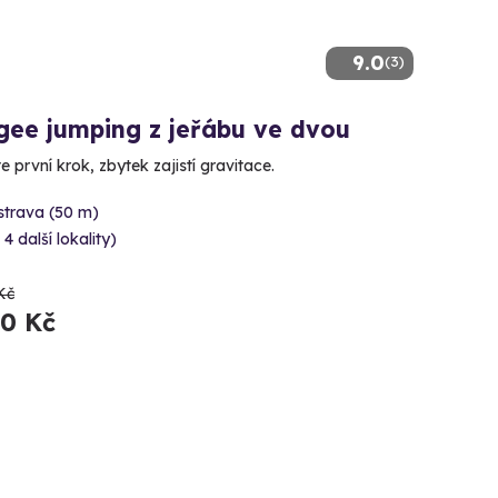
9.0
(3)
gee jumping z jeřábu ve dvou
e první krok, zbytek zajistí gravitace.
strava (50 m)
 4 další lokality)
Kč
90 Kč