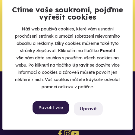
Ctíme vaše soukromí, pojďme
Váš e-mail je vstupenka do světa, kde se žije naplno. Pojďte
do toho.
vyřešit cookies
Náš web používá cookies, které vám usnadní
procházení stránek a umožní zobrazení relevantního
obsahu a reklamy. Díky cookies můžeme také tyto
Chci být u toho
stránky zlepšovat. Kliknutím na tlačítko
Povolit
vše
nám dáte souhlas s použitím všech cookies na
webu. Po kliknutí na tlačítko
Upravit
se dozvíte více
informací o cookies a zároveň můžete povolit jen
některé z nich. Váš souhlas můžete kdykoliv odvolat
pomocí odkazu v patičce.
Povolit vše
Upravit