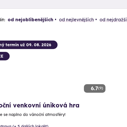
od nejoblíbenějších
od nejlevnějších
od nejdražš
it:
ný termín už 09. 08. 2026
CE
6.7
(9)
oční venkovní úniková hra
e se naplno do vánoční atmosféry!
trava (+ 5 dalších lokalit)