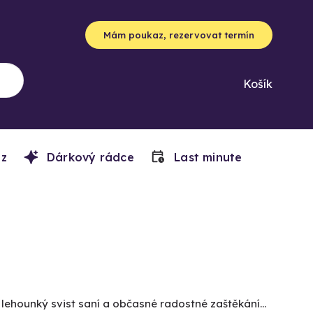
Mám poukaz, rezervovat termín
Košík
z
Dárkový rádce
Last minute
n lehounký svist saní a občasné radostné zaštěkání…