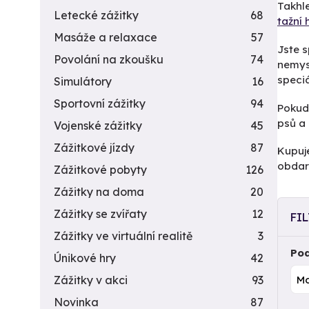
Takhle
Letecké zážitky
68
tažní 
Masáže a relaxace
57
Jste s
Povolání na zkoušku
74
nemysl
speciá
Simulátory
16
Sportovní zážitky
94
Pokud 
psů a l
Vojenské zážitky
45
Zážitkové jízdy
87
Kupuje
obdar
Zážitkové pobyty
126
Zážitky na doma
20
Zážitky se zvířaty
12
FI
Zážitky ve virtuální realitě
3
Pod
Únikové hry
42
Zážitky v akci
93
Novinka
87