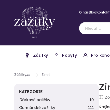
O nás
Blog
Kontakt
Zážitky
Pobyty
Pro koho
Zážitky.cz
Zimní
Zi
KATEGORIE
Zo
Dárkové balíčky
10
Krajin
Gurmánské zážitky
111