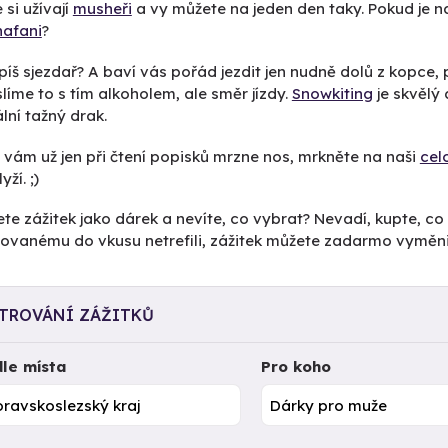
 si užívají
musheři
a vy můžete na jeden den taky. Pokud je na
hafani
?
píš sjezdař? A baví vás pořád jezdit jen nudně dolů z kopce,
íme to s tím alkoholem, ale směr jízdy.
Snowkiting
je skvělý
lní tažný drak.
vám už jen při čtení popisků mrzne nos, mrkněte na naši
cel
yží. ;)
te zážitek jako dárek a nevíte, co vybrat? Nevadí, kupte, co
ovanému do vkusu netrefili, zážitek můžete zadarmo vyměnit 
LTROVÁNÍ ZÁŽITKŮ
le místa
Pro koho