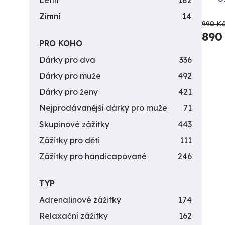
Letní
182
Zimní
14
990 K
890
PRO KOHO
Dárky pro dva
336
Dárky pro muže
492
Dárky pro ženy
421
Nejprodávanější dárky pro muže
71
Skupinové zážitky
443
Zážitky pro děti
111
Zážitky pro handicapované
246
TYP
Adrenalinové zážitky
174
Relaxační zážitky
162