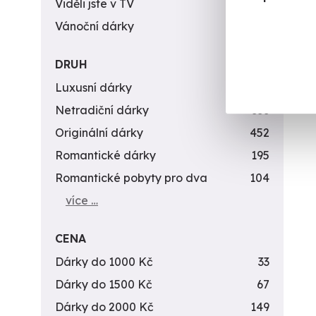
Viděli jste v TV
31
Vánoční dárky
311
DRUH
Luxusní dárky
142
Netradiční dárky
353
Originální dárky
452
Romantické dárky
195
Romantické pobyty pro dva
104
více …
CENA
Dárky do 1000 Kč
33
Dárky do 1500 Kč
67
Dárky do 2000 Kč
149