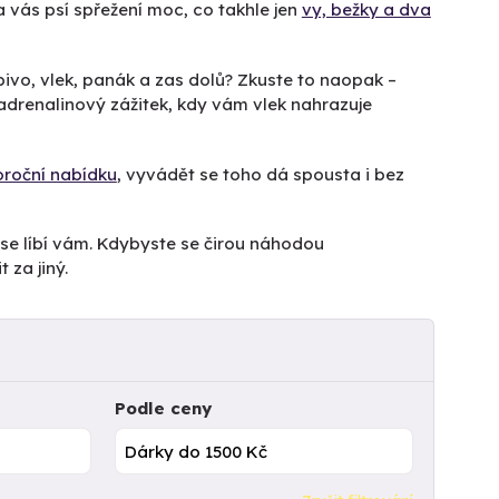
 vás psí spřežení moc, co takhle jen
vy, bežky a dva
 pivo, vlek, panák a zas dolů? Zkuste to naopak –
 adrenalinový zážitek, kdy vám vlek nahrazuje
oroční nabídku
, vyvádět se toho dá spousta i bez
 se líbí vám. Kdybyste se čirou náhodou
za jiný.
Podle ceny