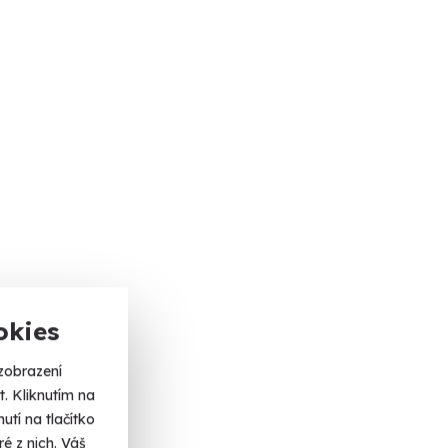
okies
zobrazení
. Kliknutím na
tí na tlačítko
é z nich. Váš