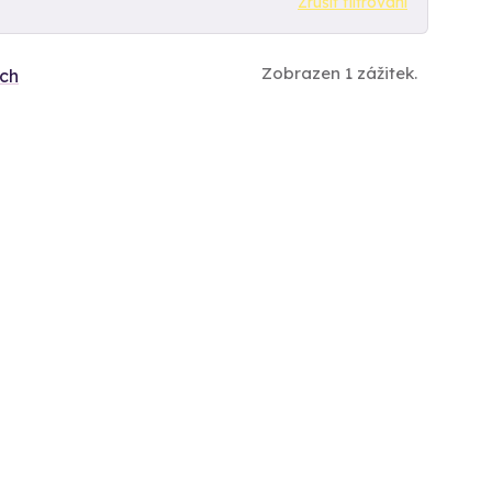
Zrušit filtrování
Zobrazen 1 zážitek.
ích