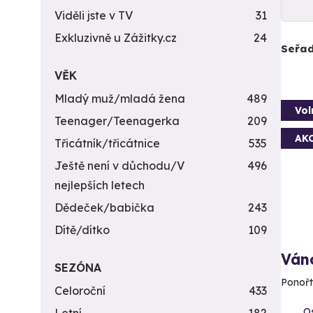
Viděli jste v TV
31
Exkluzivně u Zážitky.cz
24
Seřad
VĚK
Mladý muž/mladá žena
489
Vol
Teenager/Teenagerka
209
AK
Třicátník/třicátnice
535
Ještě není v důchodu/V
496
nejlepších letech
Dědeček/babička
243
Dítě/dítko
109
Ván
SEZÓNA
Ponořt
Celoroční
433
Os