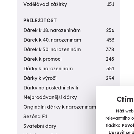
Vzdělávací zážitky
151
PŘILEŽITOST
Dárek k 18. narozeninám
256
Dárek k 40. narozeninám
453
Dárek k 50. narozeninám
378
Dárek k promoci
245
Dárky k narozeninám
551
Dárky k výročí
294
Dárky na poslední chvíli
450
Nejprodávanější dárky
56
Ctím
Originální dárky k narozeninám
422
Náš web 
Sezóna F1
4
relevantního 
tlačítko
Povol
Svatební dary
196
Upravit
se d