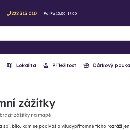
222 313 010
Po–Pá 10:00–17:00
Lokalita
Příležitost
Dárkový pouka
mní zážitky
brazit zážitky na mapě
a spí, bílo, kam se podíváš a všudypřítomné ticho rozráží je