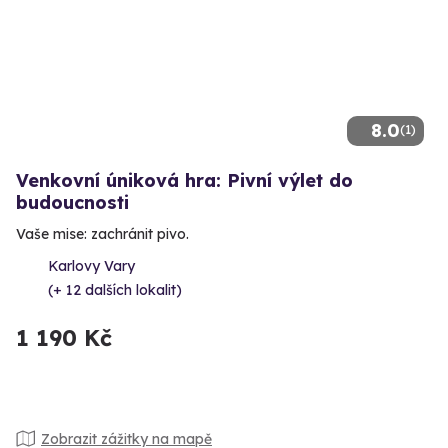
8.0
(1)
Venkovní úniková hra: Pivní výlet do
budoucnosti
Vaše mise: zachránit pivo.
Karlovy Vary
(+ 12 dalších lokalit)
1 190 Kč
Zobrazit zážitky na mapě