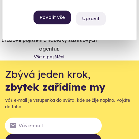
Vše umíme pojistit
Povolit vše
Upravit
Jeden nikdy neví. Máme nejvyšší
úrazové pojištění z nabídky zážitkových
agentur.
Vše o pojištění
Zbývá jeden krok,
zbytek zařídíme my
Váš e-mail je vstupenka do světa, kde se žije naplno. Pojďte
do toho.