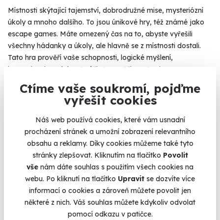
Místnosti skýtající tajemství, dobrodružné mise, mysteriózní
úkoly a mnoho dalšího. To jsou únikové hry, též známé jako
escape games. Máte omezený čas na to, abyste vyřešili
všechny hádanky a úkoly, ale hlavně se z místnosti dostali.
Tato hra prověří vaše schopnosti, logické myšlení,
improvizaci a odolnost vůči stresu. Připravte si svou
inteligenci a důvtip, budete je potřebovat. ;) Váš čas začíná
Ctíme vaše soukromí, pojďme
běžet právě teď.
vyřešit cookies
Náš web používá cookies, které vám usnadní
procházení stránek a umožní zobrazení relevantního
Na
heureka.cz
máme
obsahu a reklamy. Díky cookies můžeme také tyto
96% spokojenost zákazníků.
stránky zlepšovat. Kliknutím na tlačítko
Povolit
vše
nám dáte souhlas s použitím všech cookies na
webu. Po kliknutí na tlačítko
Upravit
se dozvíte více
Co si o nás myslí
informací o cookies a zároveň můžete povolit jen
některé z nich. Váš souhlas můžete kdykoliv odvolat
pomocí odkazu v patičce.
Zobraz ohlasy